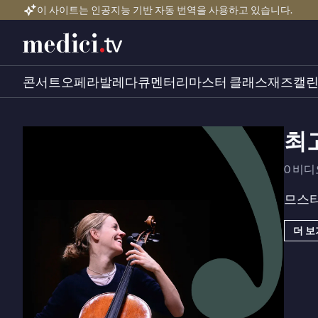
이 사이트는 인공지능 기반 자동 번역을 사용하고 있습니다.
콘서트
오페라
발레
다큐멘터리
마스터 클래스
재즈
캘
최
0 비
므스티
더 보