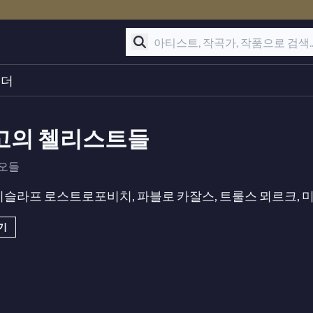
린더
고의 첼리스트들
디오들
슬라프 로스트로포비치, 파블로 카잘스, 트룰스 뫼르크, 미샤
기