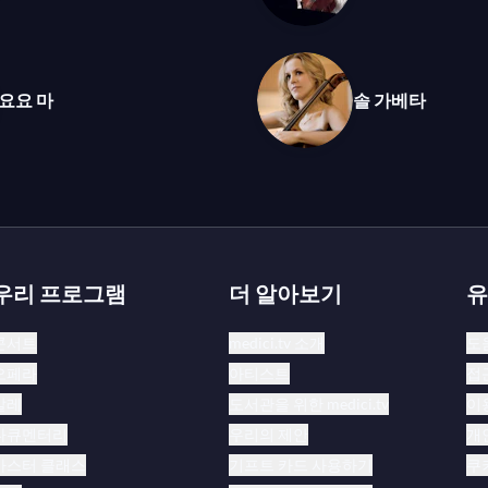
요요 마
솔 가베타
우리 프로그램
더 알아보기
유
콘서트
medici.tv 소개
도
오페라
아티스트
접
발레
도서관을 위한 medici.tv
이
다큐멘터리
우리의 제안
개
마스터 클래스
기프트 카드 사용하기
쿠