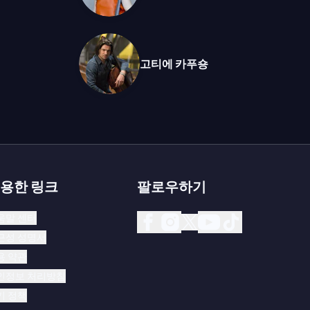
고티에 카푸숑
용한 링크
팔로우하기
움말 센터
근성 성명서
용 약관
인정보 처리방침
키 정책