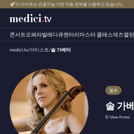
이 사이트는 인공지능 기반 자동 번역을 사용하고 있습니다.
콘서트
오페라
발레
다큐멘터리
마스터 클래스
재즈
캘
medici.tv
/
아티스트
/
솔 가베타
첼로
솔 가
© Uwe Arens