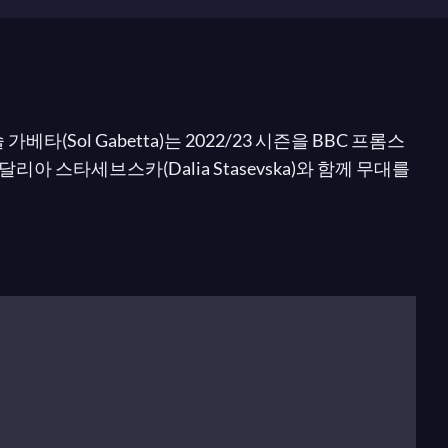
타(Sol Gabetta)는 2022/23 시즌을 BBC 프롬스
달리아 스타세브스카(Dalia Stasevska)와 함께 무대를
야쿱 흐루샤(Jakub Hrůša)
, 콘체르트허바우 오케스트
모니 브레멘과 파보 예르비(Paavo Järvi)와의 대규
 알려진 작품과 미발표 작품을 선보이는 듀오 투어 공
o Coll)이 특별히 그녀를 위해 작곡한 첼로 협주곡의
파리 오케스트라
와 협연합니다.
le)로 활동하며
빈 필하모닉 오케스트라
와
프란츠 벨
린 알솝(Marin Alsop)
이 지휘하는 런던 필하모닉 오케