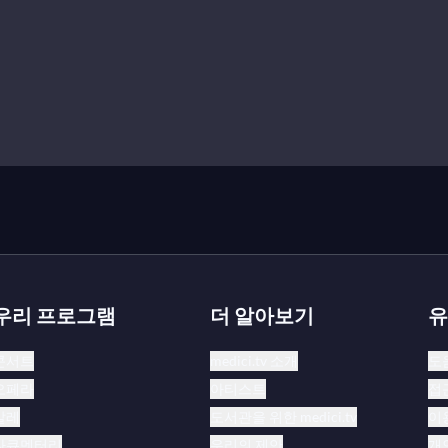
우리 프로그램
더 알아보기
유
콘서트
medici.tv 소개
도
오페라
아티스트
접
발레
도서관을 위한 medici.tv
이
다큐멘터리
우리의 제안
개