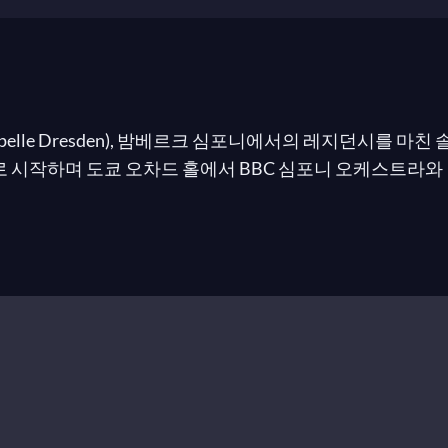
le Dresden), 밤베르크 심포니에서의 레지던시를 마친 솔 가베
 에디션으로 시작하며 도쿄 오차드 홀에서 BBC 심포니 오케스트라와 
워드 가드너(Edward Gardner), 밤베르크 심포니커와
모두
클라우스 메켈라(Klaus Mäkelä)
지휘), 도이체 카메라필하
파트리샤 코파트친스카야(Patricia Kopatchinskaja)
와 함께
적극적으로 옹호하는 솔 가베타는 프란시스코 콜(Francisc
마지막으로 솔 가베타는 독일 심포니 오케스트라 베를린과
는 루체른 페스티벌에서 아티스트 에투알(Artiste étoi
프랑수아-자비에 로트(Francois-Xavier Roth), 그리고
마