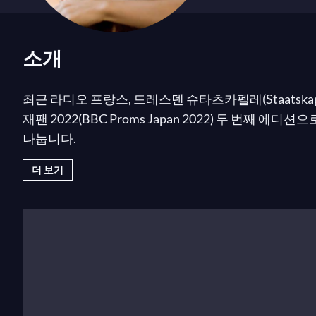
소개
최근 라디오 프랑스, 드레스덴 슈타츠카펠레(Staatskapel
재팬 2022(BBC Proms Japan 2022) 두 번째
나눕니다.
더 보기
이번 시즌의 다른 주요 무대는 베를린 슈타츠카펠레와 에드
라와 오슬로 필하모닉과의 유럽 투어(두 오케스트라 
모 투어, 그리고 바이올리니스트이자 ‘발명가’ 동료인
연 등이 포함됩니다. 자신의 악기를 위한 새로운 작품을 
세계 초연을 라디오 프랑스에서 선보일 예정입니다. 
주요 페스티벌에서 인기 있는 게스트 아티스트인 솔 가베타
저-뫼스트(Franz Welser-Möst)
, 말러 챔버 오케스트라와 