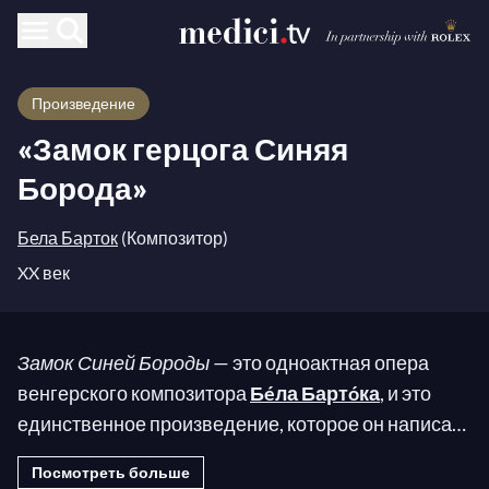
Произведение
«Замок герцога Синяя
Борода»
Бела Барток
(Композитор)
XX век
Замок Синей Бороды
— это одноактная опера
венгерского композитора
Бéла Бартóка
, и это
единственное произведение, которое он написал
для оперы. Либретто, написанное Бéла Балáзом,
Посмотреть больше
основано на знаменитой сказке
Синяя Борода