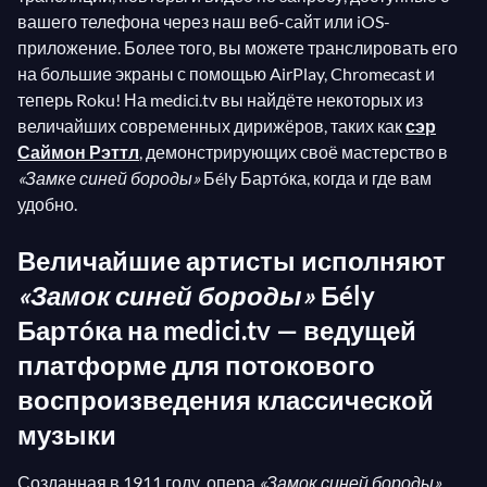
вашего телефона через наш веб-сайт или iOS-
приложение. Более того, вы можете транслировать его
на большие экраны с помощью AirPlay, Chromecast и
теперь Roku! На medici.tv вы найдёте некоторых из
величайших современных дирижёров, таких как
сэр
Саймон Рэттл
, демонстрирующих своё мастерство в
«Замке синей бороды»
Бély Бартóка, когда и где вам
удобно.
Величайшие артисты исполняют
«Замок синей бороды»
Бély
Бартóка на medici.tv — ведущей
платформе для потокового
воспроизведения классической
музыки
Созданная в 1911 году, опера
«Замок синей бороды»