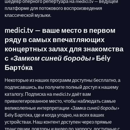
шедевр оперного репертуара на medici.tv — ведущей
платформе для потокового воспроизведения
классической музыки.
medici.tv — ваше место в первом
ряду в самых впечатляющих
концертных залах для знакомства
с
«Замком синей бороды»
Бély
Бартóка
Некоторые из наших программ доступны бесплатно, а
подписавшись, вы получите полный доступ к нашему
каталогу. Подписка на medici.tv даёт вам
привилегированное место, чтобы наблюдать самые
великолепные интерпретации
«Замка синей бороды»
Бély Бартóка, где и когда угодно, на всех ваших
устройствах. Наш контент доступен через прямые
трансляции, повторы и видео по запросу, доступные с