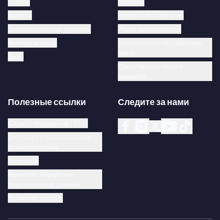
Оперы
Артисты
Балеты
medici.tv for libraries
Документальные фильмы
Наши предложения
Мастер-классы
Активировать подарочную
карту
Джаз
Стать частью нашей
команды
Полезные ссылки
Следите за нами
Служба поддержки / FAQ
Для лиц с ограниченными
возможностями
Лицензия
Политика обработки
персональных данных
Политика cookies