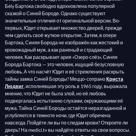
Бély Бартóка свободно вдохновлена популярной
сказкой о Синей Бороде. Однако существуют
значительные отличия от оригинальной версии. Во-
первых, Юдит открывает множество дверей, прежде
чем сделать своё жуткое открытие. Затем, в опере
Бартóка, Синяя Борода не изображён как жестокий и
кровожадный муж, а как раненый и страдающий
человек. Как раскрывает ария «Озеро слёз», Синяя
Борода Бартóка — это человек, ищущий безусловную
любовь. А что насчёт Юдит и её стремления раскрыть
тайны замка Синей Бороды? Меццо-сопрано
Криста
Людвиг
, исполнявшая эту роль в 1965 году, выражала
мнение, что Юдит не была злой, но её любовь
подвергалась испытанию слухами, окружающими её
мужа. Тайна Синей Бороды остаётся неразгаданной и
углубляется в темноте ночи, где Юдит обречена
навсегда. Пойдёте ли вы по следам крови? Откроете ли
дверь? На medici.tv вы найдёте ответы на свои вопросы.