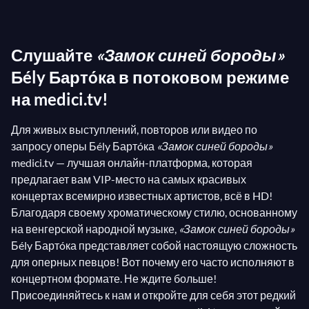
Шарля Перро, переплетая элементы из драмы
Ариана и Синяя Борода
Мориса Метерлинка
Слушайте
«Замок синей бороды»
(выдающегося бельгийского драматурга, чья
работа
Бély Бартóка в потоковом режиме
Пеллеас и Мелисанда
уже вдохновила
другого великого композитора:
Клода Дебюсси
).
на medici.tv!
Результат — необыкновенный!
Для живых выступлений, повторов или видео по
Психоаналитический подход к драме приводит к
запросу оперы Бély Бартóка
«Замок синей бороды»
изменениям в повествовании, которые
medici.tv — лучшая онлайн-платформа, которая
приглашают зрителей в интроспективное
предлагает вам VIP-место на самых красивых
путешествие, где насилие принимает форму
концертах всемирно известных артистов, всё в HD!
страдания. Таким образом, и Синяя Борода, и его
Благодаря своему хроматическому стилю, основанному
жена Юдит, единственные два поющих
на венгерской народной музыке,
«Замок синей бороды»
Бély Бартóка представляет собой настоящую сложность
персонажа, становятся символами самопознания.
для оперных певцов! Вот почему его часто исполняют в
концертном формате. Не ждите больше!
Присоединяйтесь к нам и откройте для себя этот редкий