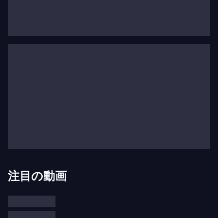
ラウス・マケラ指揮のコンセルトヘボウ管弦楽団お
よびオスロ・フィルハーモニー管弦楽団とのヨーロ
ッパツアー、パーヴォ・ヤルヴィとドイツ・カンマ
ーフィルハーモニー・ブレーメンとの大規模ツア
ー、そしてガベッタの仲間である“発明者”ヴァイオ
リニストの
パトリシア・コパチンスカヤ
とのデュオ
ツアーで知られた作品や未知の作品を披露する公演
があります。新作のチェロ協奏曲の新作初演をフラ
ンシスコ・コルによる委嘱作品としてフランス放送
フィルハーモニー管弦楽団で行う予定です。最後
に、ソル・ガベッタはドイツ交響楽団ベルリンおよ
び
パリ管弦楽団
と共演します。
注目の動画
著名なフェスティバルのゲストアーティストとして
も引っ張りだこであるソル・ガベッタは、ルツェル
ン音楽祭でアーティスト・エトワールを務め、
ウィ