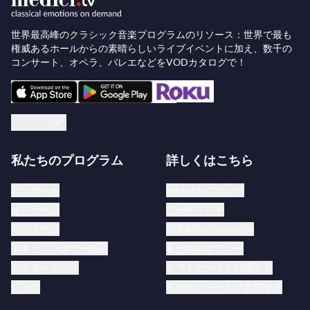
ォン・カラヤン賞を受賞しました。2019年にはシ
ューマンのチェロ協奏曲の解釈により、初のOPUS
世界最高峰のクラシック音楽プログラムのリソース：世界で最も
権威あるホールからの素晴らしいライブイベントに加え、数千の
クラシック賞で年間最優秀器楽奏者賞を受賞しまし
コンサート、オペラ、バレエなどをVODカタログで！
た。エコー・クラシック賞は2007年から2013年ま
での隔年および2016年に彼女の功績を称えまし
た。グラミー賞ノミネート歴もあり、2010年には
日本語
グラモフォン誌のヤングアーティスト・オブ・ザ・
イヤー賞、2012年にはジュネス・ミュジカルのヴ
私たちのプログラム
詳しくはこちら
ュルツ賞を受賞、モスクワのチャイコフスキー国際
コンクールやミュンヘンのARD国際音楽コンクール
コンサート
medici.tvについて
でも表彰されています。彼女はSONYクラシカルと
オペラ作品
アーティスト
の豊富なディスコグラフィを築き続けており、最近
バレエ作品
図書館向けmedici.tv
のリリースには晩年のシューマン作品の録音や、
ベ
ドキュメンタリー作品
私たちのオファー
ルリン・フィルハーモニー管弦楽団
と
サイモン・ラ
マスタークラス
ギフトカードを利用する
トル卿
/ クシシュトフ・ウルバンスキ指揮によるエ
ジャズ
私たちのチームに参加する
ルガーとマルティヌーのチェロ協奏曲のライブ録音