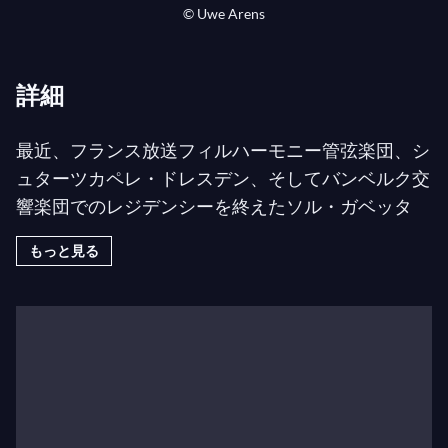
© Uwe Arens
詳細
最近、フランス放送フィルハーモニー管弦楽団、シ
ュターツカペレ・ドレスデン、そしてバンベルク交
響楽団でのレジデンシーを終えたソル・ガベッタ
は、2022/23シーズンの幕開けとして、BBC交響楽
もっと見る
団とダリア・スタセフスカと共に東京オーチャード
ホールで開催されるBBCプロムス・ジャパン2022
の第2回公演に出演します。
今シーズンのその他のハイライトには、シュターツ
カペレ・ベルリンとエドワード・ガードナー、バン
ベルガー交響楽団と
ヤクブ・フルシャ
との共演、ク