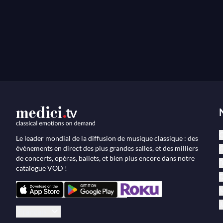
virtuosité époustouflante, il y a déjà tout le poids d'u
comme peu le lyrisme et le respect scrupuleux du texte
C
Le leader mondial de la diffusion de musique classique : des
évènements en direct des plus grandes salles, et des milliers
O
de concerts, opéras, ballets, et bien plus encore dans notre
B
catalogue VOD !
D
M
J
Français