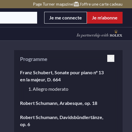
Page Turner magazine
J'offre une carte cadeau
Je me connecte
Je m'abonne
Programme
Franz Schubert, Sonate pour piano n° 13
en la majeur, D. 664
1. Allegro moderato
Robert Schumann, Arabesque, op. 18
Robert Schumann, Davidsbündlertänze,
op. 6