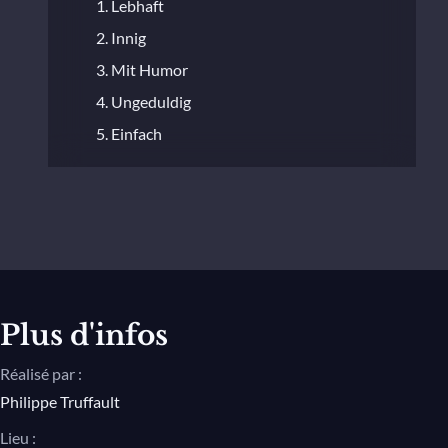
1. Lebhaft
2. Innig
3. Mit Humor
4. Ungeduldig
5. Einfach
6. Sehr rasch
7. Nicht schnell
8. Frisch
9. Lebhaft
10. Balladenmässig. Sehr rasch
11. Einfach
Plus d'infos
12. Mit Humor
Réalisé par :
13. Wild und lustig
Philippe Truffault
14. Zart und singend
Lieu :