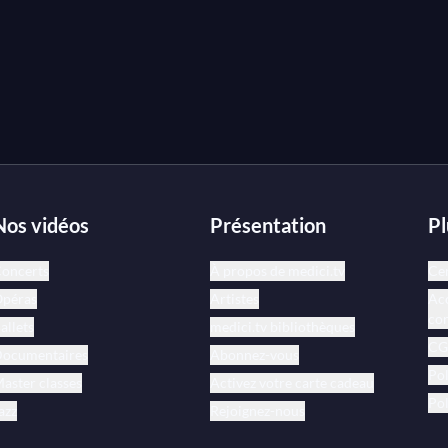
ne personnalité complexe, qui sait allier
.
Nos vidéos
Présentation
Pl
oncerts
À propos de medici.tv
Cen
péras
Artistes
Acc
co
allets
medici.tv bibliothèques
CGV
ocumentaires
Abonnez-vous
Pol
aster classes
Activez votre carte cadeau
Pol
azz
Rejoignez-nous