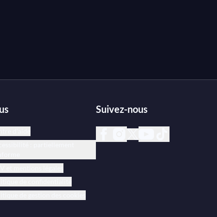
us
Suivez-nous
tre d’aide
essibilité : partiellement
nforme
 et mentions légales
itique de confidentialité
itique de gestion des cookies