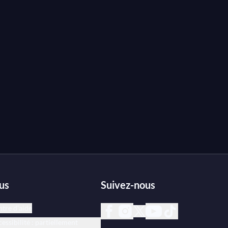
us
Suivez-nous
tre d’aide
essibilité : partiellement