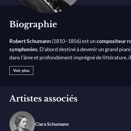
Biographie
Robert Schumann
(1810–1856) est un
compositeur r
symphonies
. D’abord destiné à devenir un grand piani
dans l’âme et profondément imprégné de littérature, i
tout au long de sa vie et de ses compositions. Malgré 
Voir plus
modernité et devient une référence pour les compositeu
Jeunesse et formation
Artistes associés
Entourage familial et découverte de l
Robert Schumann
naît le 8 juin 1810 à Zwickau
(Saxe)
Clara Schumann
Schumann
, est libraire, éditeur et traducteur spécia