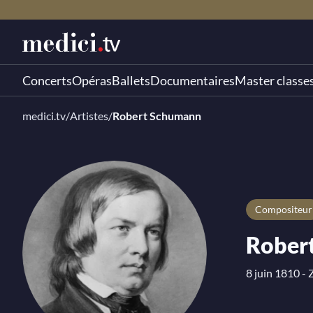
Concerts
Opéras
Ballets
Documentaires
Master classe
medici.tv
/
Artistes
/
Robert Schumann
compositeur
Rober
8 juin 1810 -