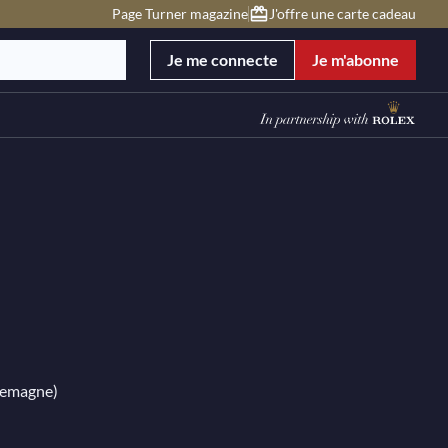
Page Turner magazine
J'offre une carte cadeau
Je me connecte
Je m'abonne
llemagne)