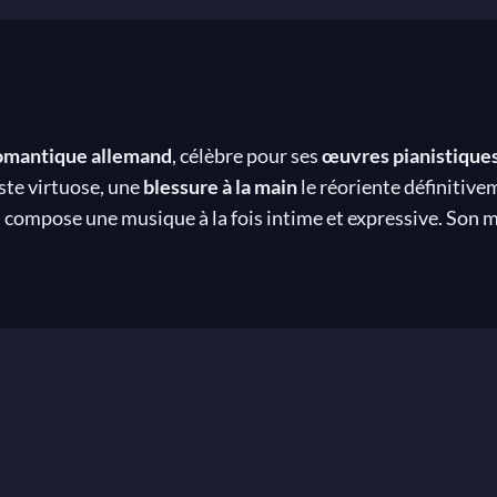
omantique allemand
, célèbre pour ses
œuvres pianistique
ste virtuose, une
blessure à la main
le réoriente définitive
l compose une musique à la fois intime et expressive. Son 
une
existence marquée par la maladie mentale
, Schumann l
rs et interprètes qui lui succèdent jusqu’à aujourd’hui.
a musique
, dans une famille bourgeoise cultivée, profondément attaché
lisé dans la littérature romantique. Il est passionné par Jea