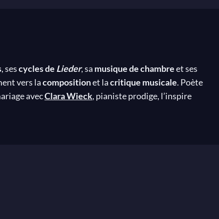
s
, ses
cycles de
Lieder
, sa
musique de chambre
et ses
ment vers la
composition
et la
critique musicale
. Poète
mariage avec
Clara Wieck
, pianiste prodige, l’inspire
aisse derrière lui un trésor musical, d’une grande
e à la littérature et aux arts. Son père,
August
n Paul, Byron, Goethe ou Hoffmann et élève ainsi ses