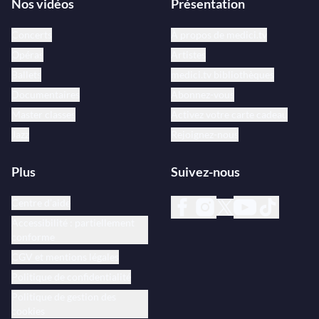
Nos vidéos
Présentation
Concerts
À propos de medici.tv
Opéras
Artistes
Ballets
medici.tv bibliothèques
Documentaires
Abonnez-vous
Master classes
Activez votre carte cadeau
Jazz
Rejoignez-nous
Plus
Suivez-nous
Centre d’aide
Accessibilité : partiellement
conforme
CGV et mentions légales
Politique de confidentialité
Politique de gestion des
cookies