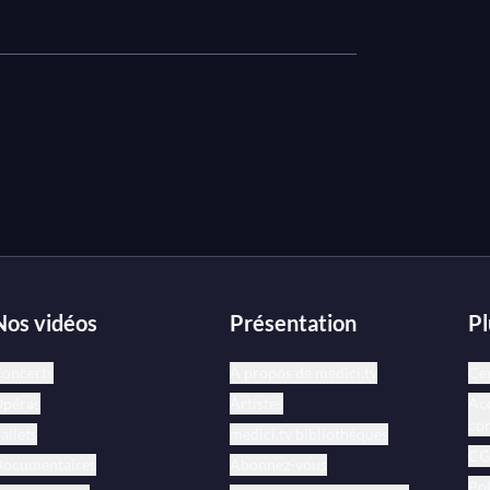
Nos vidéos
Présentation
Pl
oncerts
À propos de medici.tv
Cen
péras
Artistes
Acc
co
allets
medici.tv bibliothèques
CGV
ocumentaires
Abonnez-vous
Pol