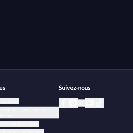
us
Suivez-nous
tre d’aide
essibilité : partiellement
nforme
 et mentions légales
itique de confidentialité