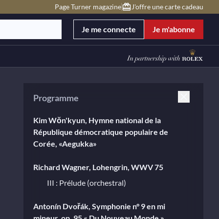
Page Turner magazine
J'offre une carte cadeau
Je me connecte
Je m'abonne
Programme
Kim Wŏn'kyun, Hymne national de la
République démocratique populaire de
Corée, «Aegukka»
Richard Wagner, Lohengrin, WWV 75
III : Prélude (orchestral)
Antonín Dvořák, Symphonie n° 9 en mi
mineur, op. 95 « Du Nouveau Monde »