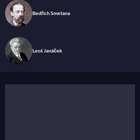
Bohême natale
, il fut le premier à intégrer avec un
naturel désarmant les mélodies et rythmes du
Bedřich Smetana
folklore slave dans son œuvre, jusqu’à influencer
durablement le développement de la musique outre-
Atlantique avec sa
Symphonie « du Nouveau
Monde »
.
Leoš Janáček
Son importance dans l’histoire de la musique
classique
Immense mélodiste, arrangeur inspiré, Dvořák
transforme et distord comme personne un matériel
existant, s’empare des traditions orales pour les faire
entrer en écho avec la culture symphoniste
européenne, fait se côtoyer des mondes qui, avant lui,
menaient des existences parallèles. Il donne ainsi
naissance à un style à la fois lyrique, puissant et