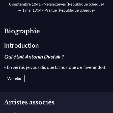
8 septembre 1841 - Nelahozeves (République tchèque)
— 1 mai 1904 - Prague (République tchèque)
Biographie
Introduction
Qui était Antonín Dvořák ?
« En vérité, je vous dis que la musique de l’avenir doit
s’appuyer sur les mélodies du peuple » – Antonín
Voir plus
Dvořák.
Figure prééminente du
post-romantisme
en musique,
Dvořák est un compositeur clef du renouveau de
Artistes associés
l’utilisation des musiques populaires dans la
tradition symphonique
. Attaché aux traditions de sa