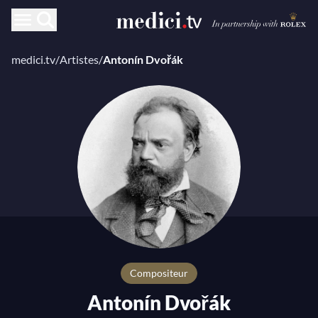
medici.tv
/
Artistes
/
Antonín Dvořák
compositeur
Antonín Dvořák