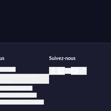
us
Suivez-nous
tre d’aide
essibilité : partiellement
nforme
 et mentions légales
itique de confidentialité
itique de gestion des cookies