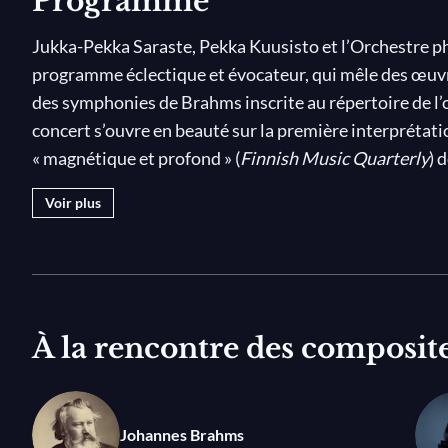
Programme
Jukka-Pekka Saraste, Pekka Kuusisto et l’Orchestre p
programme éclectique et évocateur, qui mêle des œuv
des symphonies de Brahms inscrite au répertoire de l’o
concert s’ouvre en beauté sur la première interprétatio
« magnétique et profond » (
Finnish Music Quarterly
) 
Thorvaldsdottir, en résidence avec l’orchestre, et se 
Voir plus
cors spatialisés et gongs
de Samy Moussa, également pr
Dans la seconde partie, les violonistes Pekka Kuusisto 
Kreeta-Julia Heikkilä s’emparent de l’envoûtant doub
d’Anna Clyne, qui est suivi par la lumineuse Deuxièm
À la rencontre des composit
Photo © Felix Broede
Johannes Brahms