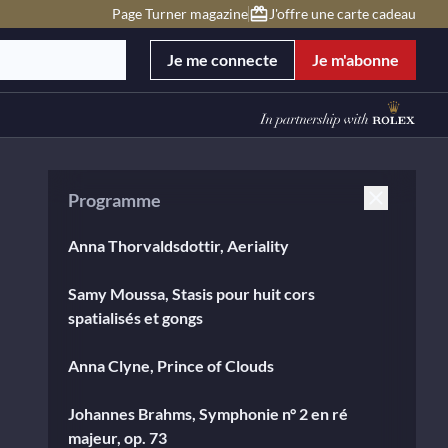
Page Turner magazine
J'offre une carte cadeau
Je me connecte
Je m'abonne
Programme
Anna Thorvaldsdottir, Aeriality
Samy Moussa, Stasis pour huit cors
spatialisés et gongs
Anna Clyne, Prince of Clouds
Johannes Brahms, Symphonie n° 2 en ré
majeur, op. 73