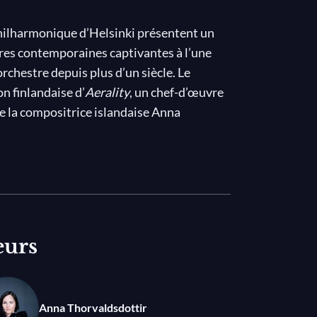
hilharmonique d’Helsinki présentent un
res contemporaines captivantes à l’une
rchestre depuis plus d’un siècle. Le
n finlandaise d’
Aerality
, un chef-d’œuvre
de la compositrice islandaise Anna
poursuit avec l’hypnotisant
Stasis pour huit
ésenté pour la première fois en Finlande.
— qui dirige l'orchestre en jouant ! — et
le concerto pour violons
Prince of Clouds
e symphonie de Brahms.
eurs
Anna Thorvaldsdottir