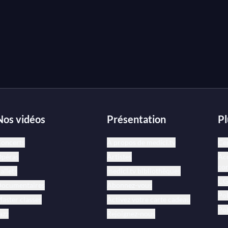
Nos vidéos
Présentation
Pl
oncerts
À propos de medici.tv
Cen
péras
Artistes
Acc
co
allets
medici.tv bibliothèques
CGV
ocumentaires
Abonnez-vous
Pol
aster classes
Activez votre carte cadeau
Pol
azz
Rejoignez-nous