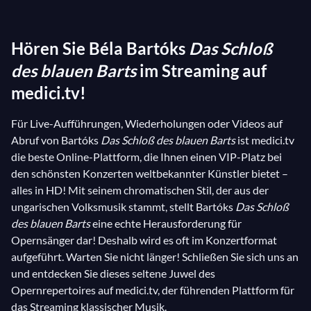
Elemente aus dem Drama
Ariane et Barbe-Bleue
von
Maurice Maeterlinck (einem bedeutenden belgischen
Hören Sie Béla Bartóks
Das Schloß
Dramatiker, dessen Werk
Pelléas et Mélisande
bereits einen anderen großen Komponisten inspiriert
des blauen Barts
im Streaming auf
hatte:
Claude Debussy
). Das Ergebnis ist
medici.tv!
außergewöhnlich! Der psychoanalytische Zugang
Für Live-Aufführungen, Wiederholungen oder Videos auf
zum Drama führt zu erzählerischen Veränderungen,
Abruf von Bartóks
Das Schloß des blauen Barts
ist medici.tv
die das Publikum auf eine introspektive Reise
die beste Online-Plattform, die Ihnen einen VIP-Platz bei
einladen, bei der Gewalt die Gestalt des Leidens
den schönsten Konzerten weltbekannter Künstler bietet –
annimmt. So werden sowohl Blaubart als auch seine
alles in HD! Mit seinem chromatischen Stil, der aus der
Frau Judith, die einzigen beiden Gesangsrollen, zu
ungarischen Volksmusik stammt, stellt Bartóks
Das Schloß
Symbolen der Selbstentdeckung.
des blauen Barts
eine echte Herausforderung für
Opernsänger dar! Deshalb wird es oft im Konzertformat
aufgeführt. Warten Sie nicht länger! Schließen Sie sich uns an
und entdecken Sie dieses seltene Juwel des
Opernrepertoires auf medici.tv, der führenden Plattform für
das Streaming klassischer Musik.