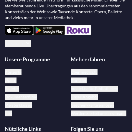
atemberaubende Live-Übertragungen aus den renommiertesten
Konzertsälen der Welt sowie Tausende Konzerte, Opern, Ballette
und vieles mehr in unserer Mediathek!
Deutsch
Unsere Programme
Mehr erfahren
Konzerte
Über medici.tv
Opern
Künstler
Ballette
medici.tv für Bibliotheken
Dokumentarfilme
Unser Angebot
Meisterklassen
Geschenkkarte einlösen
Jazz
Werden Sie Teil unseres Teams
Nützliche Links
Folgen Sie uns