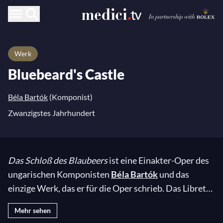
Werk
Bluebeard's Castle
Béla Bartók
(Komponist)
Zwanzigstes Jahrhundert
Das Schloß des Blaubeers
ist eine Einakter-Oper des
ungarischen Komponisten
Béla Bartók
und das
einzige Werk, das er für die Oper schrieb. Das Libretto
von Béla Balázs basiert auf der berühmten Geschichte
Mehr sehen
von
Blaubart
von Charles Perrault und verwebt