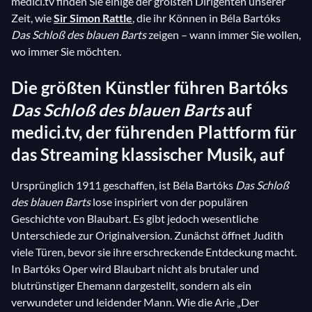
medici.tv finden Sie einige der größten Dirigenten unserer
Zeit, wie
Sir Simon Rattle
, die ihr Können in Béla Bartóks
Das Schloß des blauen Barts
zeigen – wann immer Sie wollen,
wo immer Sie möchten.
Die größten Künstler führen Bartóks
Das Schloß des blauen Barts
auf
medici.tv, der führenden Plattform für
das Streaming klassischer Musik, auf
Ursprünglich 1911 geschaffen, ist Béla Bartóks
Das Schloß
des blauen Barts
lose inspiriert von der populären
Geschichte von Blaubart. Es gibt jedoch wesentliche
Unterschiede zur Originalversion. Zunächst öffnet Judith
viele Türen, bevor sie ihre erschreckende Entdeckung macht.
In Bartóks Oper wird Blaubart nicht als brutaler und
blutrünstiger Ehemann dargestellt, sondern als ein
verwundeter und leidender Mann. Wie die Arie „Der