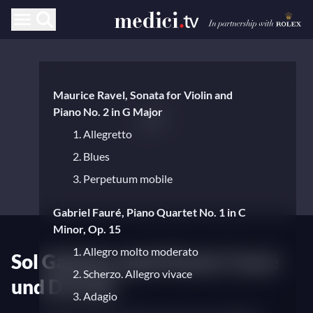
Maurice Ravel, Sonata for Violin and
Piano No. 2 in G Major
1. Allegretto
2. Blues
3. Perpetuum mobile
Gabriel Fauré, Piano Quartet No. 1 in C
Minor, Op. 15
1. Allegro molto moderato
Sol Gabetta spielt Ravel, Fauré
2. Scherzo. Allegro vivace
und Dvořák.
3. Adagio