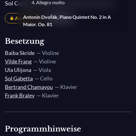
Sol Gabetta beim Solsberg Festival (III/III)
4. Allegro molto
Antonín Dvořák, Piano Quintet No. 2 in A
Abonnenten
Teilen
Major, Op. 81
1. Allegro, ma non tanto
Besetzung
2. Dumka. Andante con moto
Baiba Skride
— Violine
3. Scherzo (Furiant). Molto vivace
Vilde Frang
— Violine
4. Finale. Allegro
Ula Ulijona
— Viola
Sol Gabetta
— Cello
Bertrand Chamayou
— Klavier
Frank Braley
— Klavier
Programmhinweise