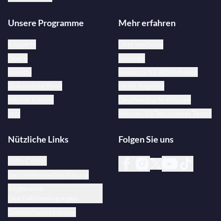
Unsere Programme
Mehr erfahren
Konzerte
Über medici.tv
Opern
Künstler
Ballette
medici.tv für Bibliotheken
Dokumentarfilme
Unser Angebot
Meisterklassen
Geschenkkarte einlösen
Jazz
Werden Sie Teil unseres Teams
Nützliche Links
Folgen Sie uns
Hilfe-Center
Barrierefreiheitserklärung
Allgemeine
Geschäftsbedingungen
Datenschutzerklärung