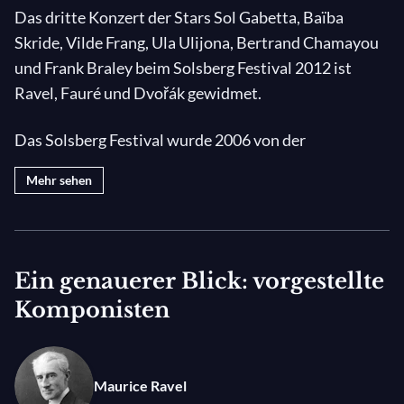
Das dritte Konzert der Stars Sol Gabetta, Baïba
Skride, Vilde Frang, Ula Ulijona, Bertrand Chamayou
und Frank Braley beim Solsberg Festival 2012 ist
Ravel, Fauré und Dvořák gewidmet.
Das Solsberg Festival wurde 2006 von der
argentinischen Cellistin Sol Gabetta gegründet, die
Mehr sehen
heute dessen künstlerische Leiterin ist. An einem
außergewöhnlichen Ort – der Barockkirche St. Martin
in Rheinfelden und dem Kloster von Olsberg –
versammelt das Festival einmal im Jahr einige der
Ein genauerer Blick: vorgestellte
besten zeitgenössischen Talente der Welt in einer
Komponisten
freundlichen Atmosphäre mit außergewöhnlichen
Konzerten.
Maurice Ravel
Im Jahr 2012 begrüßt die 7. Ausgabe des Festivals