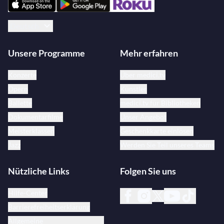
Deutsch
Unsere Programme
Mehr erfahren
Konzerte
Über medici.tv
Opern
Künstler
Ballette
medici.tv für Bibliotheken
Dokumentarfilme
Unser Angebot
Meisterklassen
Geschenkkarte einlösen
Jazz
Werden Sie Teil unseres Teams
Nützliche Links
Folgen Sie uns
Hilfe-Center
Barrierefreiheitserklärung
Allgemeine