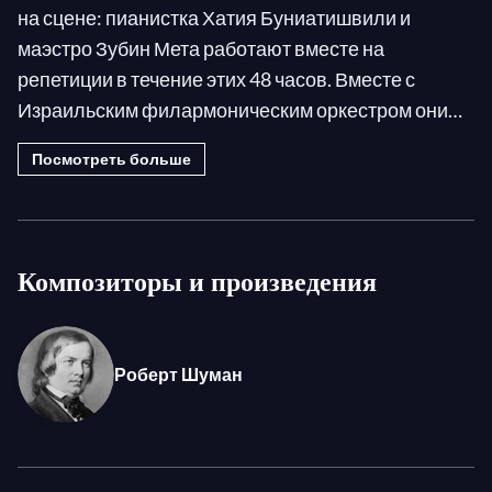
на сцене: пианистка Хатия Буниатишвили и
маэстро Зубин Мета работают вместе на
репетиции в течение этих 48 часов. Вместе с
Израильским филармоническим оркестром они
исполняют Концерт для фортепиано с оркестром
Посмотреть больше
ля минор Шумана, единственный фортепианный
концерт композитора, который впервые
исполнила его жена Клара Шуман в 1845 году.
Музыканты представляют эту жемчужину
Композиторы и произведения
немецкого романтизма в концерте под открытым
небом Цинандали в Грузии, во дворце поэта
Александра Чавчавадзе, «отца грузинского
Роберт Шуман
романтизма».