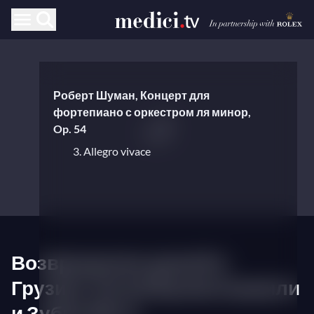
Роберт Шуман, Концерт для
фортепиано с оркестром ля минор,
Op. 54
3. Allegro vivace
Возвращение домой в
Грузию: Хатия Буниатишвили
и Зубин Мета