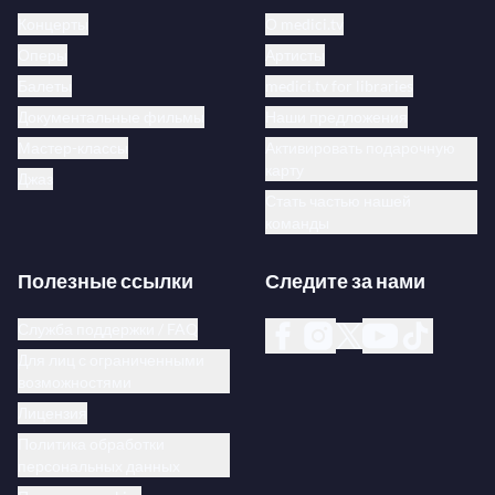
Концерты
О medici.tv
Оперы
Артисты
Балеты
medici.tv for libraries
Документальные фильмы
Наши предложения
Мастер-классы
Активировать подарочную
карту
Джаз
Стать частью нашей
команды
Полезные ссылки
Следите за нами
Служба поддержки / FAQ
Для лиц с ограниченными
возможностями
Лицензия
Политика обработки
персональных данных