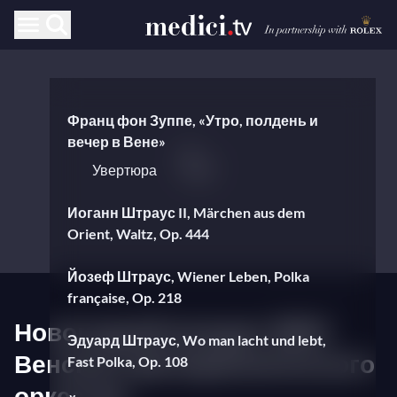
Франц фон Зуппе, «Утро, полдень и
вечер в Вене»
Увертюра
Иоганн Штраус II, Märchen aus dem
Orient, Waltz, Op. 444
Йозеф Штраус, Wiener Leben, Polka
française, Op. 218
Новогодний концерт 2015
Эдуард Штраус, Wo man lacht und lebt,
Венского филармонического
Fast Polka, Op. 108
оркестра