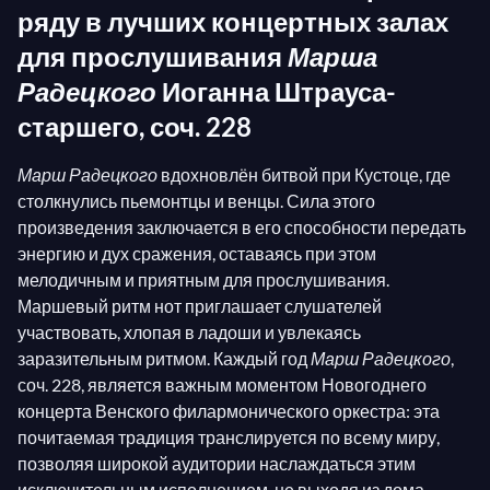
ряду в лучших концертных залах
для прослушивания
Марша
Радецкого
Иоганна Штрауса-
старшего, соч. 228
Марш Радецкого
вдохновлён битвой при Кустоце, где
столкнулись пьемонтцы и венцы. Сила этого
произведения заключается в его способности передать
энергию и дух сражения, оставаясь при этом
мелодичным и приятным для прослушивания.
Маршевый ритм нот приглашает слушателей
участвовать, хлопая в ладоши и увлекаясь
заразительным ритмом. Каждый год
Марш Радецкого
,
соч. 228, является важным моментом Новогоднего
концерта Венского филармонического оркестра: эта
почитаемая традиция транслируется по всему миру,
позволяя широкой аудитории наслаждаться этим
исключительным исполнением, не выходя из дома.