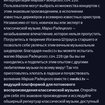
Пользователи могут выбрать из множества концертов с
этим знаковым произведением, в исполнении
известных дирижёров и всемирно известных оркестров.
Независимо от того, новичок вы или эксперт в
классической музыке,
Марш Радецкого
—
незабываемое впечатление, которое нельзя пропустить.
Погрузитесь в творение Иоганна Штрауса-старшего и
позвольте себе увлечься этим вечным музыкальным
шедевром: благодаря medici.tv вы можете испытать
магию
Марша Радецкого
, соч. 228 где бы вы ни
находились и поделиться этим опытом с другими
любителями музыки по всему миру! Так что
приготовьтесь хлопать в ладоши и почувствовать
волнение
Марша Радецкого
вместе с
medici.tv —
ведущей платформой для потокового
воспроизведения классической музыки
. Откройте
для себя это знаковое произведение и исследуйте
обширный репертуар классической музыки, доступный