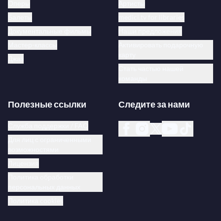
Оперы
Артисты
Балеты
medici.tv for libraries
Документальные фильмы
Наши предложения
Мастер-классы
Активировать подарочную
карту
Джаз
Стать частью нашей
команды
Полезные ссылки
Следите за нами
Служба поддержки / FAQ
Для лиц с ограниченными
возможностями
Лицензия
Политика обработки
персональных данных
Политика cookies