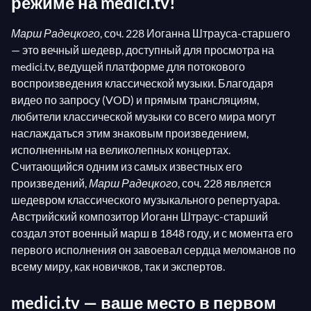
режиме на medici.tv!
Марш Радецкого
, соч. 228 Иоганна Штрауса-старшего
— это вечный шедевр, доступный для просмотра на
medici.tv, ведущей платформе для потокового
воспроизведения классической музыки. Благодаря
видео по запросу (VOD) и прямым трансляциям,
любители классической музыки со всего мира могут
наслаждаться этим знаковым произведением,
исполненным на великолепных концертах.
Считающийся одним из самых известных его
произведений,
Марш Радецкого
, соч. 228 является
шедевром классического музыкального репертуара.
Австрийский композитор Иоганн Штраус-старший
создал этот военный марш в 1848 году, и с момента его
первого исполнения он завоевал сердца меломанов по
всему миру, как новичков, так и экспертов.
medici.tv — ваше место в первом