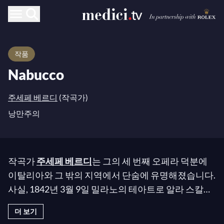
작품
Nabucco
주세페 베르디
(작곡가)
낭만주의
작곡가
주세페 베르디
는 그의 세 번째 오페라 덕분에
이탈리아와 그 밖의 지역에서 단숨에 유명해졌습니다.
사실, 1842년 3월 9일 밀라노의 테아트로 알라 스칼라
에서 그는 그의 걸작인 나부코를 창작했습니다. 이전
더 보기
작품(“Chi i bei dì m'adduce ancora”)의 실패로 인해 환