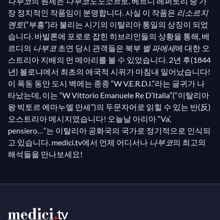
나부코
의 원제는
나부코도노소르
로, 베르디 레퍼토리 중 가
장 정치적인 작품임이 분명합니다. 사실 이 작품은
리소르지
멘토
(“부흥”)라 불리는 시기의 이탈리아 통일의 상징이 되었
습니다. 바빌론에 포로로 잡힌 히브리인들의 상황을 통해, 베
르디의
나부코
초연 당시 관객들은 북부
벨 파에세
에 대한 오
스트리아 지배의 먼 메아리를 볼 수 있었습니다. 2년 후(1844
년) 볼로냐에서 최초의 애국적 시위가 마침내 일어났습니다!
이 폭동 동안 도시 벽에는 종종 “W V.E.R.D.I.”라는 글귀가 나
타났는데, 이는 “W Vittorio Emanuele Re D’Italia”(“이탈리아
왕 빅토르 에마누엘 만세”)의 두문자어로 읽힐 수 있는 반(反)
오스트리아 메시지였습니다! 오늘날 아리아 “Va’,
pensiero…”는 이탈리아 공화국의 국가로 정기적으로 인식되
고 있습니다. medici.tv에서 언제 어디서나
나부코
의 최고의
해석들을 만나보세요!