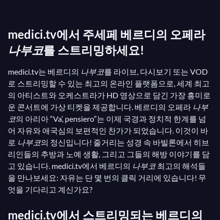
멸과 실망을 느끼고 연이은 슬픔에 흔들렸던 그는 대
본 작가 테미스토클레 솔레라의 대본을 읽으며 희망과
medici.tv에서 주세페 베르디의 오페라
영감을 재발견했습니다. 그는 당시 오스트리아 지배하
에 있던 밀라노의 정치 상황을 반영한 애국적인 오페
나부코
를 스트리밍하세요!
라를 쓰기로 결심했습니다. 히브리 노예들의 유명한
medici.tv는 베르디의
나부코
를 라이브, 다시보기 또는 VOD
합창곡 “Va’, pensiero, sull’ali dorate” (영어로는 "Go,
로 스트리밍할 수 있는 최고의 온라인 플랫폼으로, 세계 최고
thought, on wings of gold")는 자유의 찬가가 되어 전
의 아티스트와 오케스트라가 HD 영상으로 담긴 가장 흥미로
세계에서 알려지고 불리고 있습니다. 이 “열망하는 영
운 콘서트에 가상 티켓을 제공합니다. 베르디의 오페라
나부
혼의 음악”—베르디의 다음 세 오페라를 지배할 감정—
코
의 아리아 “Va’, pensiero”는 이제 국경과 정치적 한계를 넘
은 낭만적
벨 칸토
전통에서 물려받은 음악적 미학과
어 자유와 애국심의 보편적인 찬가가 되었습니다. 이것이 바
로
나부코
의 정신입니다! 줄거리는 성경 속 바빌론에서 히브
함께 극적인 활력 덕분에 평론가와 대중 모두를 완전
리인들의 추방과 노예 생활, 그리고 그들의 해방 이야기를 담
히 매료시켰습니다.
고 있습니다. medici.tv에서 베르디의
나부코
최고의 해석들
을 만나보세요: 자유는 단 몇 번의 클릭 거리에 있습니다! 무
엇을 기다리고 계신가요?
medici.tv에서 스트리밍되는 베르디의