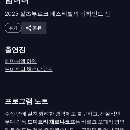
2025 잘츠부르크 페스티벌의 비하인드 신
추가
공유
출연진
에마뉘엘 하임
드미트리 체르냐코프
프로그램 노트
수십 년에 걸친 화려한 경력에도 불구하고, 전설적인
무대 감독
드미트리 체르냐코프
는 바로크 오페라 영역
에 뛰어드는 것을 주저했습니다 — 그러다 뛰어난 지휘