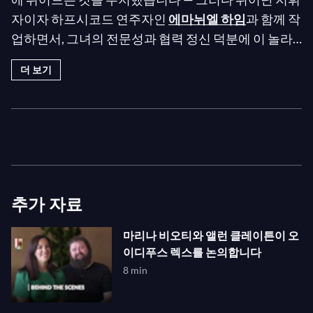
자이자 하프시코드 연주자인
에마뉘엘 하임
과 함께 작
업하면서, 그녀의 전문성과 협력 정신 덕분에 이 놀라
운 레퍼토리를 맡을 준비가 되었다고 느꼈습니다. 그
더 보기
들이 어떻게 함께 작업하여
2025 잘츠부르크 페스티
벌에서 헨델의
줄리오 체사레
를 생생하게 구현했는지
확인해 보세요!
추가 자료
마리나 비오티와 앨런 클레이튼이 오
이디푸스 렉스를 논의합니다
8 min