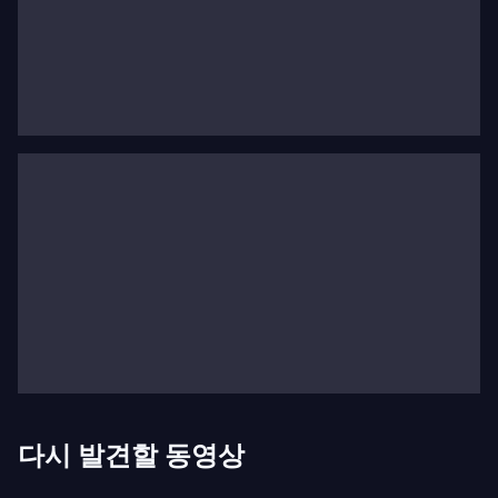
협주곡과 소나타를 통해 자신의 스타일을 입증했다.
마지막 모차르트
1782년부터 모차르트는 열정적인 창작력으로 작곡하
며 그의 가장 위대한 걸작들을 썼다: 그러나 그는 단지
10년의 생애만을 더 살았다.
돈 조반니
,
C단조 미사
,
주
피터 교향곡
,
레퀴엠
그리고
마술피리
는 프랑스, 이탈
리아, 독일을 오가는 투어, 의뢰, 사랑의 희망과 창작의
고뇌 속에서 이 마지막 몇 년 동안 작곡되었다.
모차르트의 유산
명백한 쉬움으로 모차르트는 당황스러운 진실의 작품
들을 남겼다. 고전적 균형과 타고난 조화와 선율 감각
사이에서, 작곡가는 그의 시대의 훌륭한 종합을 이루
다시 발견할 동영상
었다. 그의 창의성은 무한해 보이며, 기적 같은 은총이