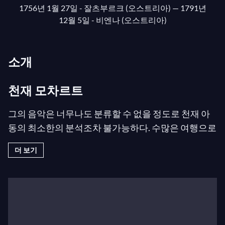
1756년 1월 27일 - 잘츠부르크 (오스트리아)
— 1791년
12월 5일 - 비엔나 (오스트리아)
소개
천재 모차르트
그의 음악은 너무나도 분류할 수 없을 정도로 천재 아
동의 최소한의 분석조차 불가능하다. 수많은 여행으로
풍부해진 그의 방랑하는 어린 시절은 그가 유럽 전역
더 보기
의 다양한 음악 표현 양식과 접촉할 수 있게 했다. 아버
지의 지원을 받아 모차르트는 여섯 살에 첫 미뉴에트
를, 열한 살에 첫 오페라를 작곡했다. 여행과 왕실에서
의 봉사 활동을 통해 그는 빠르게 유럽 전역에서 찬사
를 받았다. 비르투오소 피아니스트인 이 신동은 그의