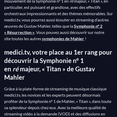
mouvement de la Symphonie n° 1 en
ré
majeur, « Titan », en
version finale, une structure standard en quatre
particulier, est puissant et grandiose, avec des effectifs
parties. Le mouvement le plus célèbre est sans doute
orchestraux impressionnants et des thèmes mémorables. Sur
le troisième, qui reprend le célébrissime air de
Frère
medici.tv, vous pourrez aussi écouter en streaming d’autres
œuvres de Gustav Mahler, telles que la
Symphonie n° 2
Jacques
!
« Résurrection »
. Vous pouvez aussi découvrir sur notre
site toutes les autres
symphonies de Mahler
!
medici.tv, votre place au 1er rang pour
découvrir la Symphonie
n° 1
en
ré
majeur, « Titan » de Gustav
Mahler
Grâce à la plate-forme de streaming de musique classique
medici.tv, les novices et les experts peuvent désormais
profiter de la Symphonie n° 1 de Mahler, « Titan », dans toute
sa splendeur depuis chez eux. Avec la meilleure qualité de
streaming vidéo à la demande (VOD) et des diffusions en