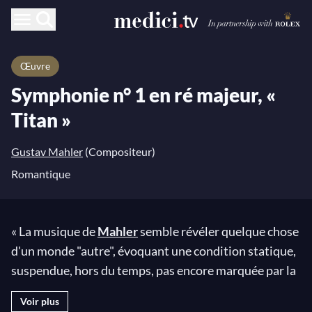
Œuvre
Symphonie n° 1 en ré majeur, «
Titan »
Gustav Mahler
(Compositeur)
Romantique
« La musique de
Mahler
semble révéler quelque chose
d'un monde "autre", évoquant une condition statique,
suspendue, hors du temps, pas encore marquée par la
subjectivité », écrit le musicologue Paolo Petazzi,
Voir plus
comme s'il y avait quelque chose de mythologique en