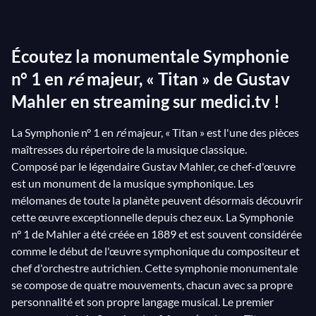
Mahler. D'ailleurs, c'est le compositeur lui-même qui a
présenté sa Symphonie n° 1 en ré majeur sous le titre
Écoutez la monumentale Symphonie
de « Titan ». En effet, on peut lire sur la partition de la
première révision, exécutée à Hambourg en 1893 et à
n° 1 en
ré
majeur, « Titan » de Gustav
Weimar en 1894, « Titan. Eine Tondichtung in
Mahler en streaming sur medici.tv !
Symphonie-form » (« Titan. Poème symphonique sous
La Symphonie n° 1 en
ré
majeur, « Titan » est l'une des pièces
forme de symphonie »).
maîtresses du répertoire de la musique classique.
Composé par le légendaire Gustav Mahler, ce chef-d'œuvre
Comme évoqué précédemment, l'œuvre a fait l'objet
est un monument de la musique symphonique. Les
de plusieurs révisions, à la fois en raison de l’accueil
mélomanes de toute la planète peuvent désormais découvrir
mitigé qu’elle reçoit et de l'incertitude du
cette œuvre exceptionnelle depuis chez eux. La Symphonie
compositeur quant à la forme à donner à l'œuvre :
n° 1 de Mahler a été créée en 1889 et est souvent considérée
symphonie ou un poème symphonique ? Il n'aura peut-
comme le début de l'œuvre symphonique du compositeur et
chef d'orchestre autrichien. Cette symphonie monumentale
être jamais trouvé de réponse… Composée sur une
se compose de quatre mouvements, chacun avec sa propre
période s'étalant de 1888 à 1906 (date d’une ultime
personnalité et son propre langage musical. Le premier
réorchestration), la Symphonie n° 1 suit, dans sa