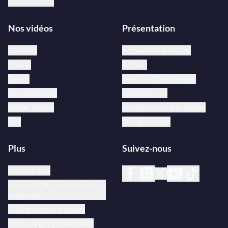
Français
Nos vidéos
Présentation
Concerts
À propos de medici.tv
Opéras
Artistes
Ballets
medici.tv bibliothèques
Documentaires
Abonnez-vous
Master classes
Activez votre carte cadeau
Jazz
Rejoignez-nous
Plus
Suivez-nous
Centre d’aide
Accessibilité : partiellement
conforme
CGV et mentions légales
Politique de confidentialité