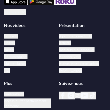
Français
Nos vidéos
Présentation
Concerts
À propos de medici.tv
Opéras
Artistes
Ballets
medici.tv bibliothèques
Documentaires
Abonnez-vous
Master classes
Activez votre carte cadeau
Jazz
Rejoignez-nous
Plus
Suivez-nous
Centre d’aide
Accessibilité : partiellement
conforme