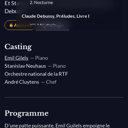
Et Stanislav Neuhaus interprète Scriabine et
2. Nocturne
Debussy
Claude Debussy, Préludes, Livre I
Abonnés
XII. Minstrels
Partager
Claude Debussy, Préludes, Livre II
Casting
12. Feux d'artifice
Emil Gilels
— Piano
Stanislav Neuhaus
— Piano
Orchestre national de la RTF
André Cluytens
— Chef
Programme
D'une patte puissante, Emil Guilels empoigne le