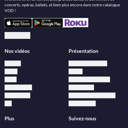
concerts, opéras, ballets, et bien plus encore dans notre catalogue
VOD !
Français
Nos vidéos
Présentation
Concerts
À propos de medici.tv
Opéras
Artistes
Ballets
medici.tv bibliothèques
Documentaires
Abonnez-vous
Master classes
Activez votre carte cadeau
Jazz
Rejoignez-nous
Plus
Suivez-nous