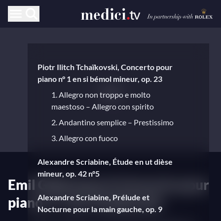
Piotr Ilitch Tchaïkovski, Concerto pour
piano n° 1 en si bémol mineur, op. 23
1. Allegro non troppo e molto
maestoso – Allegro con spirito
2. Andantino semplice – Prestissimo
3. Allegro con fuoco
Alexandre Scriabine, Étude en ut dièse
mineur, op. 42 n°5
Emil Gilels joue le Concerto pour
Alexandre Scriabine, Prélude et
piano n° 1 de Tchaïkovski
Nocturne pour la main gauche, op. 9