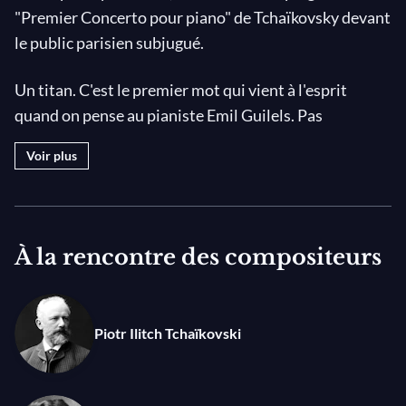
"Premier Concerto pour piano" de Tchaïkovsky devant
le public parisien subjugué.
Un titan. C'est le premier mot qui vient à l'esprit
quand on pense au pianiste Emil Guilels. Pas
seulement pour son aspect physique imposant, mais
Voir plus
aussi pour sa façon si particulière d'empoigner le
clavier et d'en tirer, comme d'un archet, des sons
puissants et charnus.
À la rencontre des compositeurs
Né en 1916 à Odessa, comme David Oïstrakh, il
étudie le piano au conservatoire de sa ville natale
avant de devenir l'élève, au Conservatoire de Moscou,
Piotr Ilitch Tchaïkovski
du célèbre professeur Heinrich Neuhaus. Au même
moment qu'un certain Sviatoslav Richter… Dans la
famille Guilels, tout le monde joue de la musique : sa