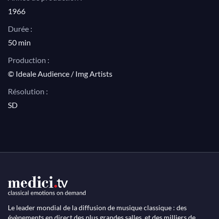
archive by Marcel Bluwal, 1959.
1966
"Musique pour vous", INA archive by André Leroux,
Durée :
1966.
50 min
Production :
© Ideale Audience / Img Artists
Résolution :
SD
Le leader mondial de la diffusion de musique classique : des
évènements en direct des plus grandes salles, et des milliers de