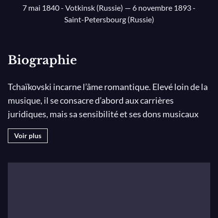
7 mai 1840 - Votkinsk (Russie)
— 6 novembre 1893 -
Saint-Petersbourg (Russie)
Biographie
Tchaïkovski incarne l’âme romantique. Elevé loin de la
musique, il se consacre d’abord aux carrières
juridiques, mais sa sensibilité et ses dons musicaux
prennent rapidement le dessus. Il quitte, à 22 ans,
Voir plus
l’administration et fait la connaissance d’Anton
Rubinstein avec lequel il étudie sérieusement la
composition. Les rencontres avec Balakirev et Rimski-
Korsakov seront décisives pour son chemin musical.
Tchaïkowski compose alors ses premiers chefs
d’œuvres : quelques symphonies, quatre opéras et son