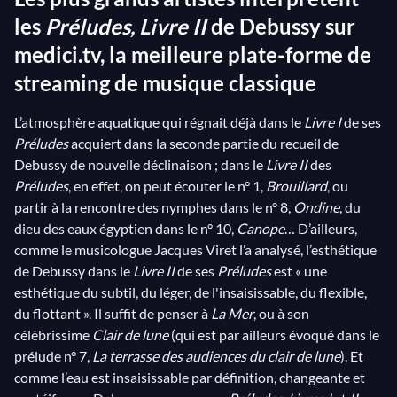
les
Préludes, Livre II
de Debussy sur
medici.tv, la meilleure plate-forme de
streaming de musique classique
L’atmosphère aquatique qui régnait déjà dans le
Livre I
de ses
Préludes
acquiert dans la seconde partie du recueil de
Debussy de nouvelle déclinaison ; dans le
Livre II
des
Préludes
, en effet, on peut écouter le n° 1,
Brouillard
, ou
partir à la rencontre des nymphes dans le n° 8,
Ondine
, du
dieu des eaux égyptien dans le n° 10,
Canope
… D’ailleurs,
comme le musicologue Jacques Viret l’a analysé, l’esthétique
de Debussy dans le
Livre II
de ses
Préludes
est « une
esthétique du subtil, du léger, de l'insaisissable, du flexible,
du flottant ». Il suffit de penser à
La Mer
, ou à son
célébrissime
Clair de lune
(qui est par ailleurs évoqué dans le
prélude n° 7,
La terrasse des audiences du clair de lune
). Et
comme l’eau est insaisissable par définition, changeante et