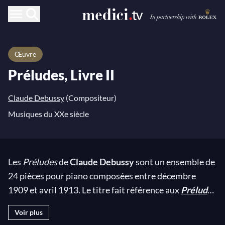
Œuvre
Préludes, Livre II
Claude Debussy
(Compositeur)
Musiques du XXe siècle
Les
Préludes
de
Claude Debussy
sont un ensemble de
24 pièces pour piano composées entre décembre
1909 et avril 1913. Le titre fait référence aux
Préludes
de
Frédéric Chopin
, qui non seulement avait libéré la
Voir plus
forme musicale du prélude, mais l’avait anoblie, en la