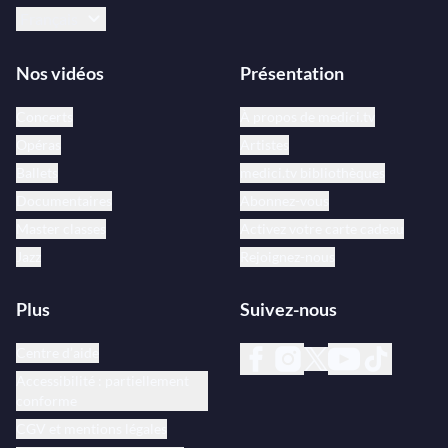
Français
Nos vidéos
Présentation
Concerts
À propos de medici.tv
Opéras
Artistes
Ballets
medici.tv bibliothèques
Documentaires
Abonnez-vous
Master classes
Activez votre carte cadeau
Jazz
Rejoignez-nous
Plus
Suivez-nous
Centre d’aide
Accessibilité : partiellement
conforme
CGV et mentions légales