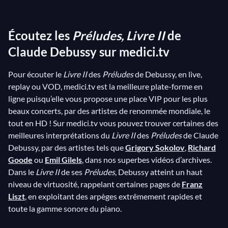
considérant comme une œuvre à part entière.
Debussy prend donc pour modèle l’approche
Écoutez les
Préludes, Livre II
de
anarchique de la forme du prélude adoptée par
Chopin, et il compose rapidement un
Claude Debussy sur medici.tv
Livre I
et un
Livre II
, réussissant même à rédiger certains préludes
Pour écouter le
Livre II
des
Préludes
de Debussy, en live,
en une seule journée. Dans le
Livre II
, le compositeur
replay ou VOD, medici.tv est la meilleure plate-forme en
mène son auditeur dans un royaume féérique peuplé
ligne puisqu’elle vous propose une place VIP pour les plus
de créatures magiques : chez les fées dans le prélude
beaux concerts, par des artistes de renommée mondiale, le
n° 4, ou encore chez la nymphe Ondine dans le n° 8,
tout en HD ! Sur medici.tv vous pouvez trouver certaines des
pour terminer par de splendides feux d’artifices dans
meilleures interprétations du
Livre II
des
Préludes
de Claude
Debussy, par des artistes tels que
Grigory Sokolov
,
Richard
le n° 12… Le but de Debussy, en effet, est alors de
Goode
ou
Emil Gilels
, dans nos superbes vidéos d’archives.
libérer l’imagination de son auditeur et, peut-être, la
Dans le
Livre II
de ses
Préludes
, Debussy atteint un haut
sienne aussi. Comme Debussy lui-même l’avait
niveau de virtuosité, rappelant certaines pages de
Franz
déclaré à propos de ses
Estampes
: « Quand on n'a pas
Liszt
, en exploitant des arpèges extrêmement rapides et
les moyens de se payer des voyages, il faut suppléer
toute la gamme sonore du piano.
par l'imagination » !