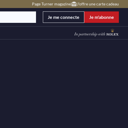
Page Turner magazine
J'offre une carte cadeau
Je me connecte
Je m'abonne