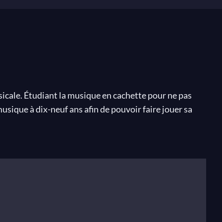
icale. Étudiant la musique en cachette pour ne pas
sique à dix-neuf ans afin de pouvoir faire jouer sa
872, aux États-Unis, il réunit 10 000 musiciens et 20
 Strauss est aussi celui qui a imposé la musique de
 Strauss à porté la valse viennoise à son plus haut