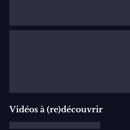
Avec environ 170 valses et 140 polkas, le compositeur
page comme
Kaiser-Valser
, le compositeur a saisi la
uniquement dans les salons. Admiré par des musiciens
musicalement comme aucun autre.
Vidéos à (re)découvrir