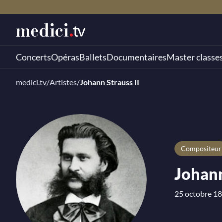
Concerts
Opéras
Ballets
Documentaires
Master classe
medici.tv
/
Artistes
/
Johann Strauss II
compositeur
Johann
25 octobre 18