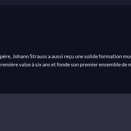
père, Johann Strauss a aussi reçu une solide formation mus
remière valse à six ans et fonde son premier ensemble de mu
. En 1863, il est nommé directeur des bals de la cour. En 1
 jubilé France-Allemagne. Ami de
Johannes Brahms
, Johann
 Liszt
,
Gustav Mahler
,
Arnold Schoenberg
ou
Alban Berg
,
 Johann Strauss