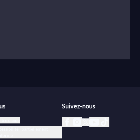
us
Suivez-nous
tre d’aide
essibilité : partiellement
nforme