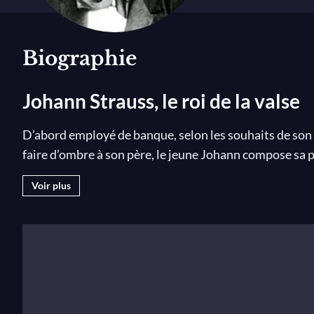
Biographie
Johann Strauss, le roi de la valse
D’abord employé de banque, selon les souhaits de son 
faire d’ombre à son père, le jeune Johann compose sa p
musique.
Voir plus
Le succès est immédiat, le compositeur est vite reconnu
000 choristes pour célébrer ses valses à l’occasion du
Richard Wagner
à l’Opéra de Vienne. Admiré de
Franz
niveau.
Le succès du
Beau Danube bleu
de