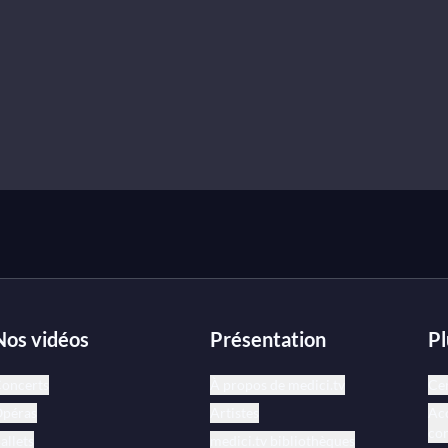
Nos vidéos
Présentation
Pl
oncerts
À propos de medici.tv
Cen
péras
Artistes
Acc
co
allets
medici.tv bibliothèques