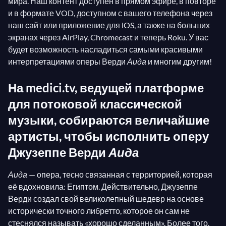
мира. Наш контент доступен в прямом эфире, в повторе
и в формате VOD, доступном с вашего телефона через
наш сайт или приложение для iOS, а также на больших
экранах через AirPlay, Chromecast и теперь Roku. У вас
будет возможность насладиться самыми красивыми
интерпретациями оперы Верди
Аида
и многим другим!
На medici.tv, ведущей платформе
для потоковой классической
музыки, собираются величайшие
артисты, чтобы исполнить оперу
Джузеппе Верди
Аида
Аида
— опера, тесно связанная с территорией, которая
её вдохновила: Египтом. Действительно, Джузеппе
Верди создал свой великолепный шедевр на основе
исторически точного либретто, которое он сам не
стеснялся называть «хорошо сделанным». Более того,