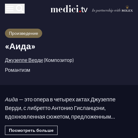
Произведение
«Аида»
Джузеппе Верди
(Композитор)
Романтизм
Аида
— это опера в четырех актах Джузеппе
Верди, с либретто Антонио Гисланцони,
вдохновленная сюжетом, предложенным
французским археологом Огюстом Мариеттом.
Посмотреть больше
Произведение было заказано Верди египетским