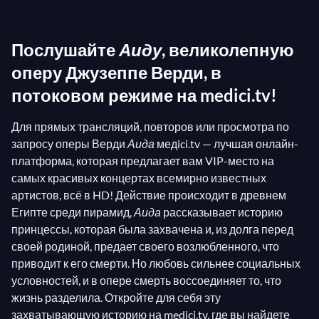
хедивом Исмаилом Пашой в честь открытия
Суэцкого канала. Верди был первым выбором
Послушайте
Аиду
, великолепную
османского губернатора, который, в случае
отказа, написал бы
оперу Джузеппе Верди, в
Шарлю Гуно
или
Рихарду
Вагнеру
. Мы никогда не узнаем, что бы написали
потоковом режиме на medici.tv!
эти композиторы, так как Верди ответил
Для прямых трансляций, повторов или просмотра по
положительно и создал то, что станет одной из
запросу оперы Верди
Аида
медici.tv — лучшая онлайн-
самых известных и любимых опер в истории
платформа, которая предлагает вам VIP-место на
оперного искусства!
самых красивых концертах всемирно известных
артистов, всё в HD! Действие происходит в древнем
Египте среди пирамид,
Аида
рассказывает историю
принцессы, которая была захвачена и, из долга перед
своей родиной, предает своего возлюбленного, что
приводит к его смерти. Но любовь сильнее социальных
условностей, и в опере смерть воссоединяет то, что
жизнь разделила. Откройте для себя эту
захватывающую историю на medici.tv, где вы найдете