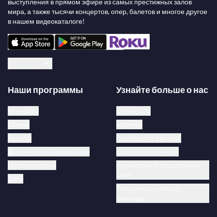
выступления в прямом эфире из самых престижных залов
мира, а также тысячи концертов, опер, балетов и многое другое
в нашем видеокаталоге!
Русский
Наши программы
Узнайте больше о нас
Концерты
О medici.tv
Оперы
Артисты
Балеты
medici.tv for libraries
Документальные фильмы
Наши предложения
Мастер-классы
Активировать подарочную
карту
Джаз
Стать частью нашей
команды