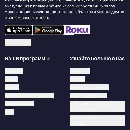
выступления в прямом эфире из самых престижных залов
мира, а также тысячи концертов, опер, балетов и многое другое
в нашем видеокаталоге!
Русский
Наши программы
Узнайте больше о нас
Концерты
О medici.tv
Оперы
Артисты
Балеты
medici.tv for libraries
Документальные фильмы
Наши предложения
Мастер-классы
Активировать подарочную
карту
Джаз
Стать частью нашей
команды