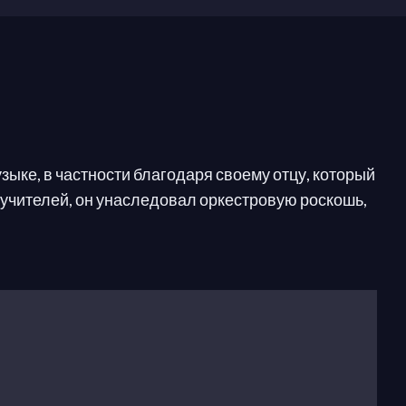
ыке, в частности благодаря своему отцу, который
х учителей, он унаследовал оркестровую роскошь,
 Дягилевым, который заказал балет
«Жар-птица»
и озадачивающее искусство сделало его
ность
рге от композитора, первое представление
в в истории искусства. Никогда не ограничивая