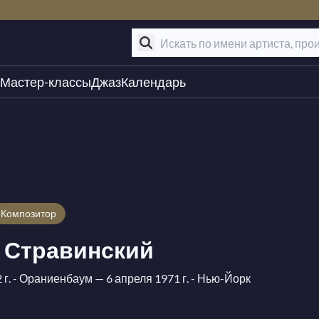
Мастер-классы
Джаз
Календарь
композитор
 Стравинский
 г. - Ораниенбаум
— 6 апреля 1971 г. - Нью-Йорк