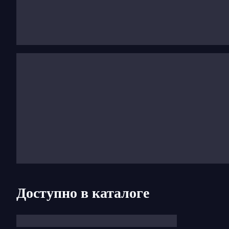
свой музыкальный язык, Стравинский провел год
чистой простоты.
Музыка Игоря Стравинского не поддается классиф
музыкальные пастиши
«Пульчинеллы»
, религиозн
поддается определению. С его резким юмором или
Калифорнии с 1939 года, Стравинский умер в 1971
всего любил.
Доступно в каталоге