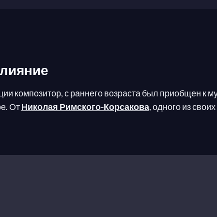
влияние
и композитор, с раннего возраста был приобщен к муз
е. От
Николая Римского-Корсакова
, одного из свои
ающими красками русского фольклора. Его встреча с
а. Стравинский начал путешествовать, и его дерзкое 
го: вечная ссылка на современ
 Париже. Хотя Дебюсси, Равель и Шмитт были в восто
лисейских полей вызвало один из величайших скандало