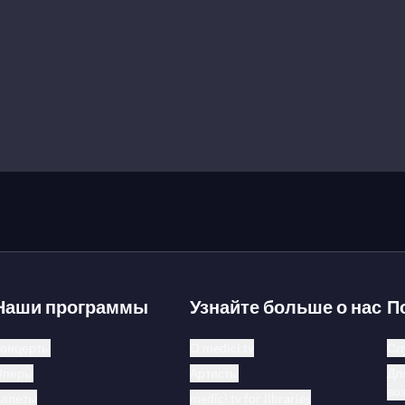
Наши программы
Узнайте больше о нас
П
онцерты
О medici.tv
Сл
Оперы
Артисты
Дл
во
Балеты
medici.tv for libraries