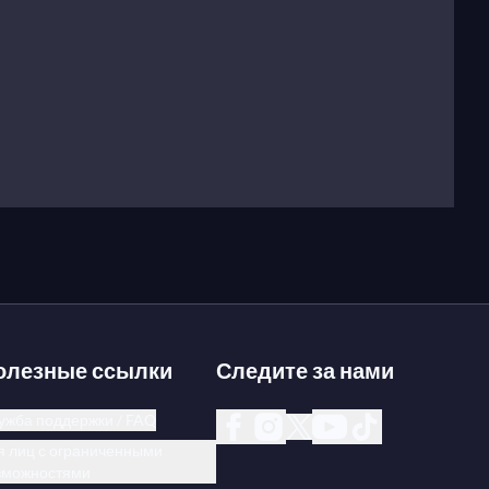
олезные ссылки
Следите за нами
ужба поддержки / FAQ
я лиц с ограниченными
зможностями