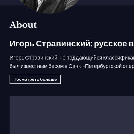
About
Игорь Стравинский: русское 
Игорь Стравинский, не поддающийся классификаци
был известным басом в Санкт-Петербургской опер
и его первые произведения были пронизаны сверк
Посмотреть больше
(1910), определила будущее молодого композитор
известным за пределами российских границ.
Творчество Игоря Стравинско
Балеты Игоря Стравинского произвели сенсацию в
«Весны священной»
в 1913 году в новом Театре Е