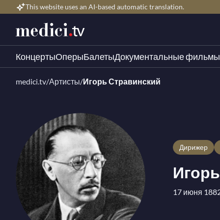
This website uses an AI-based automatic translation.
Концерты
Оперы
Балеты
Документальные фильмы
medici.tv
/
Артисты
/
Игорь Стравинский
дирижер
Игорь
17 июня 1882