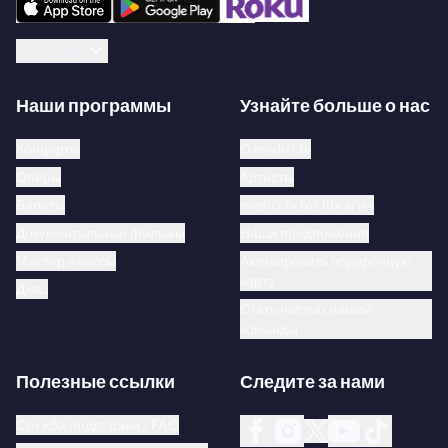
Русский
Наши программы
Узнайте больше о нас
Концерты
О medici.tv
Оперы
Артисты
Балеты
medici.tv for libraries
Документальные фильмы
Наши предложения
Мастер-классы
Активировать подарочную
карту
Джаз
Стать частью нашей
команды
Полезные ссылки
Следите за нами
Служба поддержки / FAQ