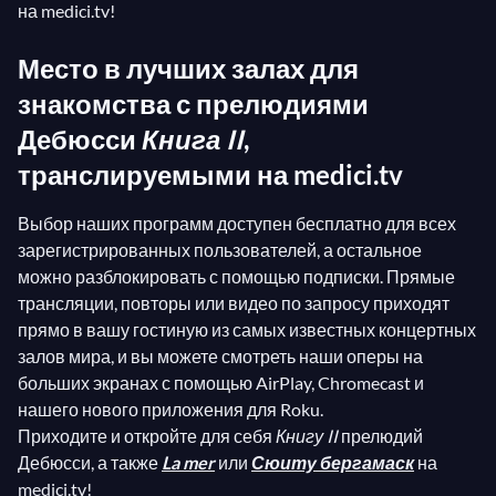
на medici.tv!
Место в лучших залах для
знакомства с прелюдиями
Дебюсси
Книга II
,
транслируемыми на medici.tv
Выбор наших программ доступен бесплатно для всех
зарегистрированных пользователей, а остальное
можно разблокировать с помощью подписки. Прямые
трансляции, повторы или видео по запросу приходят
прямо в вашу гостиную из самых известных концертных
залов мира, и вы можете смотреть наши оперы на
больших экранах с помощью AirPlay, Chromecast и
нашего нового приложения для Roku.
Приходите и откройте для себя
Книгу II
прелюдий
Дебюсси, а также
La mer
или
Сюиту бергамаск
на
medici.tv!