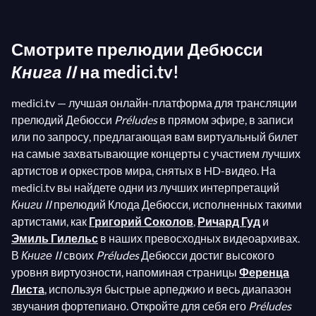
возвысил её, рассматривая прелюдию как
самостоятельное произведение, достойное
Смотрите прелюдии Дебюсси
исполнения само по себе. Вдохновленный
анархическим подходом Шопена к прелюдии,
Книга II
на medici.tv!
Дебюсси быстро написал
Книгу I
и
Книгу II
своих
medici.tv — лучшая онлайн-платформа для трансляции
прелюдий, набросав некоторые из них за один
прелюдий Дебюсси
Préludes
в прямом эфире, в записи
день. В
Книге II
композитор ведет свою
или по запросу, предлагающая вам виртуальный билет
аудиторию в сказочный мир, населенный
на самые захватывающие концерты с участием лучших
волшебными существами: среди фей в Прелюдии
артистов и оркестров мира, снятых в HD-видео. На
№ 4 или среди нимфы Ондины в № 8, чтобы
medici.tv вы найдете одни из лучших интерпретаций
Книги II
прелюдий Клода Дебюсси, исполненных такими
закончить великолепным фейерверком в № 12…
артистами, как
Григорий Соколов
,
Ричард Гуд
и
Цель Дебюсси, на самом деле, заключалась в том,
Эмиль Гилельс
в наших превосходных видеоархивах.
чтобы освободить воображение своей публики и,
В
Книге II
своих
Préludes
Дебюсси достиг высокого
возможно, самого себя. Как сам Дебюсси заявил о
уровня виртуозности, напоминая страницы
Ференца
своих
Эстампах
: “Если нельзя позволить себе
Листа
, используя быстрые арпеджио и весь диапазон
путешествовать, заменяешь это воображением!”
звучания фортепиано. Откройте для себя его
Préludes