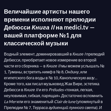
Величайшие артисты нашего
времени исполняют прелюдии
Дебюсси
Книга II
на medici.tv —
вашей платформе №1 для
классической музыки
Водный элемент, доминировавший в
Книге I
прелюдий
Дебюсси, приобретает новое измерение во второй
части его сборника — в
Книге II
мы можем услышать №
1,
Туманы
, встретить нимф в № 8,
Ондину
, или
египетского бога воды в № 10,
Канопическую вазу
…
Кроме того, как писал музыковед Жак Вире, эстетика
Дебюсси в
Книге II
и его
Préludes
«тонкая, легкая,
неуловимая, гибкая, парящая». Достаточно вспомнить
La Mer
или его знаменитый
Clair de lune
(упомянутый в
Прелюдии № 7,
Терраса аудиенций лунного света
). И