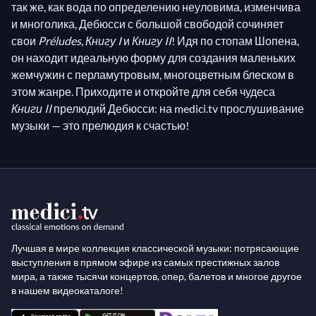
так же, как вода по определению неуловима, изменчива
и многолика, Дебюсси с большой свободой сочиняет
свои
Préludes
,
Книгу I
и
Книгу II
! Идя по стопам Шопена,
он находит идеальную форму для создания маленьких
жемчужин с перламутровым, многоцветным блеском в
этом жанре. Приходите и откройте для себя чудеса
Книги II
прелюдий Дебюсси: на medici.tv прослушивание
музыки — это прелюдия к счастью!
Лучшая в мире коллекция классической музыки: потрясающие
выступления в прямом эфире из самых престижных залов
мира, а также тысячи концертов, опер, балетов и многое другое
в нашем видеокаталоге!