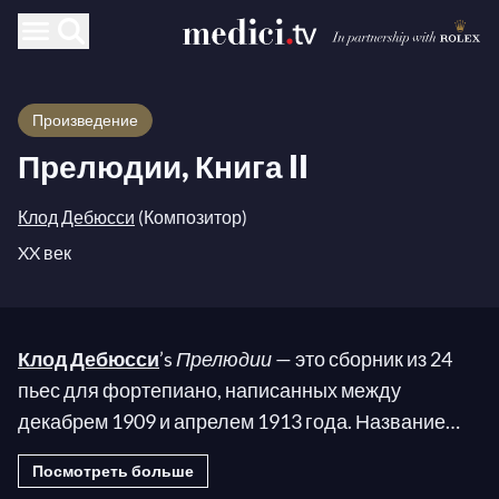
Произведение
Прелюдии, Книга II
Клод Дебюсси
(Композитор)
XX век
Клод Дебюсси
’s
Прелюдии
— это сборник из 24
пьес для фортепиано, написанных между
декабрем 1909 и апрелем 1913 года. Название
отсылает к
Фредерику Шопену
’s
Прелюдиям
,
Посмотреть больше
который дал свободу музыкальной форме и