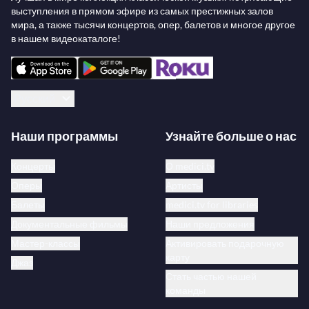
поскольку в то же время она является лирической,
выступления в прямом эфире из самых престижных залов
интимной оперой.
мира, а также тысячи концертов, опер, балетов и многое другое
в нашем видеокаталоге!
Русский
Наши программы
Узнайте больше о нас
Концерты
О medici.tv
Оперы
Артисты
Балеты
medici.tv for libraries
Документальные фильмы
Наши предложения
Мастер-классы
Активировать подарочную
карту
Джаз
Стать частью нашей
команды