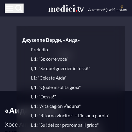
Джузеппе Верди, «Аида»
Preludio
I, 1: "Sì: corre voce"
I, 1: "Se quel guerrier io fossi!"
I,1: "Celeste Aïda"
I, 1: "Quale insolita gioia"
I, 1: "Dessa!"
I, 1: "Alta cagion v’aduna"
«Аида» Верди
I, 1: "Ritorna vincitor! – L’insana parola"
Хосе Антонио Гутьеррес (режиссёр-
I, 1: "Su! del cor prorompa il grido"