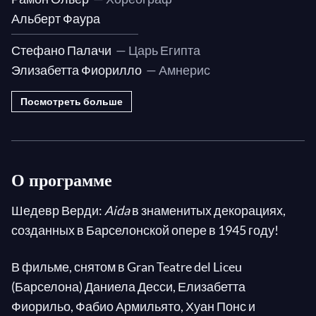
II, 2: Ballet
Альберт Фаура
II, 2: «Vieni, o guerriero vindice»
Стефано Палачи
— Царь Египта
II, 2: "Salvator della patria "
Элизабетта Фиорилло
— Амнерис
II, 2: "Che Veggo ! Egli ? Mio padre !"
II, 2: "Ma tu, Re, tu signore possente"
Посмотреть больше
II, 2: "O Re, pei sacri numi "
III: "O tu che sei d’Osiride"
III: "Vieni d’Iside al tiempo "
О программе
III: "Qui Radamès verrà!"
III: "Oh patria mia"
Шедевр Верди:
Aida
в знаменитых декорациях,
созданных в Барселонской опере в 1945 году!
III: "Ciel! mio padre!"
III: "In armi ora si desta il popol nostro"
В фильме, снятом в Gran Teatre del Liceu
III: "Padre, a costoro schiava non sono"
(Барселона) Даниела Десси, Елизабетта
III: "Pur ti riveggo, mia dolce Aida"
Фиорильо, Фабио Армильято, Хуан Понс и