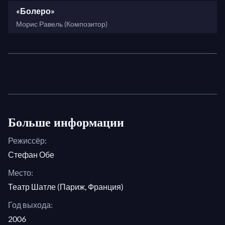
«Болеро»
дирижеров Зигель с юмором деконструирует
Морис Равель (Композитор)
симфонические шедевры западной классической
музыки, контекстуализируя музыку и разъясняя
как фундаментальные, так и сложные вопросы.
Больше информации
Режиссёр:
Стефан Обе
Место:
Театр Шатле (Париж, Франция)
Год выхода:
2006