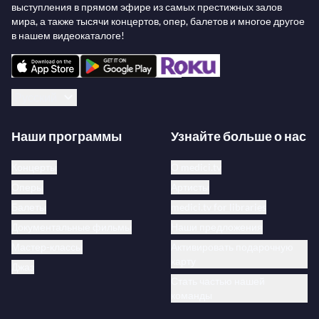
выступления в прямом эфире из самых престижных залов
мира, а также тысячи концертов, опер, балетов и многое другое
в нашем видеокаталоге!
Русский
Наши программы
Узнайте больше о нас
Концерты
О medici.tv
Оперы
Артисты
Балеты
medici.tv for libraries
Документальные фильмы
Наши предложения
Мастер-классы
Активировать подарочную
карту
Джаз
Стать частью нашей
команды