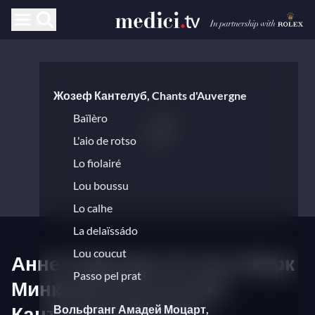
Жозеф Кантелуб, Chants d'Auvergne
Baïlèro
L'aio de rotso
Lo fiolairé
Lou boussu
Lo calhe
La delaïssádo
Lou coucut
Анне Софи фон Оттер и Марк
Passo pel prat
Минковски исполняют
Кантелуб и Моцарта
Вольфганг Амадей Моцарт,