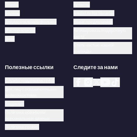
Оперы
Артисты
Балеты
medici.tv for libraries
Документальные фильмы
Наши предложения
Мастер-классы
Активировать подарочную
карту
Джаз
Стать частью нашей
команды
Полезные ссылки
Следите за нами
Служба поддержки / FAQ
Для лиц с ограниченными
возможностями
Лицензия
Политика обработки
персональных данных
Политика cookies