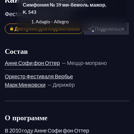
Симфония № 39 ми-бемоль мажор,
K. 543
Фестиваль Вербье 2010
1. Adagio - Allegro
Доступно для подписчиков
Поделиться
2. Andante con moto
3. Menuetto: Allegretto
Состав
4. Finale: Allegro
Анне Софи фон Оттер
— Меццо-мопрано
Оркестр Фестиваля Вербье
Марк Минковски
— Дирижёр
О программе
В 2010 году Анне Софи фон Оттер