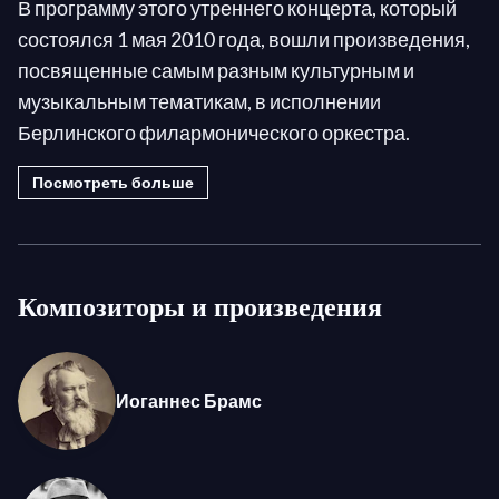
В программу этого утреннего концерта, который
состоялся 1 мая 2010 года, вошли произведения,
посвященные самым разным культурным и
музыкальным тематикам, в исполнении
Берлинского филармонического оркестра.
Посмотреть больше
Вскоре после падения Берлинской стены оркестр
начал поддерживать идею создания свободной,
объединенной и демократичной Европы. Именно
поэтому коллектив решил отметить день своего
Композиторы и произведения
основания (1 мая 1882 года) в европейском
городе с богатым историческим прошлым.
Прибыв в Оксфорд, для того чтобы выступить в
Иоганнес Брамс
роскошном Шелдонском театре, музыканты
увидели, как выглядит этот город после самого
бурного празднества года. Таким образом, вполне