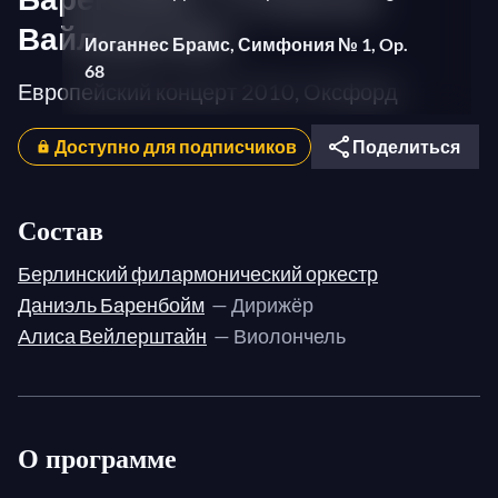
Вайлерштайн
Иоганнес Брамс, Симфония № 1, Op.
68
Европейский концерт 2010, Оксфорд
1. Un poco sostenuto - Allegro
2. Andante sostenuto
Доступно для подписчиков
Поделиться
3. Adagio
4. Adagio - Allegro non troppo, ma con
Состав
brio
Берлинский филармонический оркестр
Даниэль Баренбойм
— Дирижёр
Алиса Вейлерштайн
— Виолончель
О программе