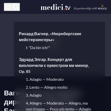
Рихард Вагнер, «Нюрнбергские
мейстерзингеры»
I: "Da bin ich!"
Эдуард Элгар, Концерт для
виолончели с оркестром ми минор,
Op. 85
1. Adagio — Moderato
2. Lento — Allegro molto
Вагнер, Элгар и Брамс,
3. Adagio
дирижирует Даниэль
4. Allegro — Moderato — Allegro, ma
Баренбойм — С Алисой
non troppo — Poco più lento — Adagio