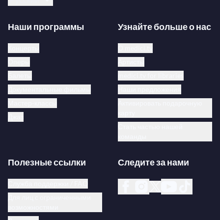
Наши программы
Узнайте больше о нас
Концерты
О medici.tv
Оперы
Артисты
Балеты
medici.tv for libraries
Документальные фильмы
Наши предложения
Мастер-классы
Активировать подарочную
карту
Джаз
Стать частью нашей
команды
Полезные ссылки
Следите за нами
Служба поддержки / FAQ
Для лиц с ограниченными
возможностями