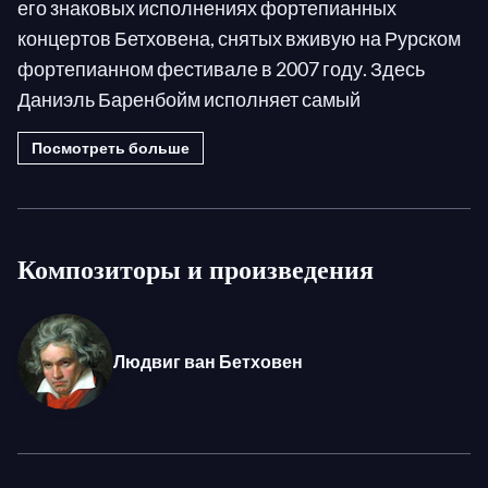
его знаковых исполнениях фортепианных
концертов Бетховена, снятых вживую на Рурском
фортепианном фестивале в 2007 году. Здесь
Даниэль Баренбойм исполняет самый
знаменитый из фортепианных концертов
Посмотреть больше
Бетховена, Пятый "Императорский концерт"!
Даниэль Баренбойм — один из величайших
современных знатоков музыки Бетховена: он
Композиторы и произведения
бесчисленное количество раз исполнял его
произведения на концертах, дважды записывал
все 32 фортепианные сонаты (для EMI и Deutsche
Людвиг ван Бетховен
Grammophon), а также несколько раз записывал
пять фортепианных концертов, один раз под
руководством Отто Клемперера, и снова как
дирижер-пианист с Берлинским