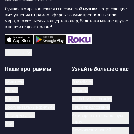
Лучшая в мире коллекция классической музыки: потрясающие
выступления в прямом эфире из самых престижных залов
мира, а также тысячи концертов, опер, балетов и многое другое
в нашем видеокаталоге!
Русский
Наши программы
Узнайте больше о нас
Концерты
О medici.tv
Оперы
Артисты
Балеты
medici.tv for libraries
Документальные фильмы
Наши предложения
Мастер-классы
Активировать подарочную
карту
Джаз
Стать частью нашей