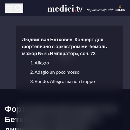
Людвиг ван Бетховен, Концерт для
фортепиано с оркестром ми-бемоль
мажор № 5 «Император», соч. 73
1. Allegro
2. Adagio un poco mosso
3. Rondo: Allegro ma non troppo
Фортепианный концерт № 5
Бетховена, исполняет и
дирижирует Даниэль