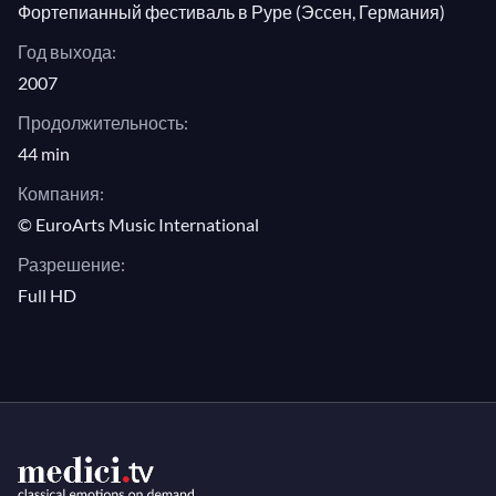
Фортепианный фестиваль в Руре (Эссен, Германия)
“Императорский концерт”, Пятый. Наслаждайтесь
Год выхода:
каждым из них, исполненным здесь одним из
2007
величайших их интерпретаторов!
Продолжительность:
44 min
Компания:
© EuroArts Music International
Разрешение:
Full HD