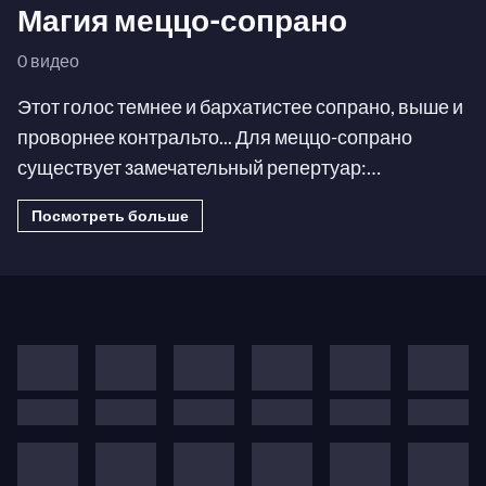
Магия меццо-сопрано
0 видео
Этот голос темнее и бархатистее сопрано, выше и
проворнее контральто... Для меццо-сопрано
существует замечательный репертуар:
драматические роли, такие как Шарлотта в
Посмотреть больше
«Вертере», дерзкий Керубино в «Свадьбе Фигаро»,
Цезарь собственной персоной в «Юлии Цезаре»
Генделя, эпичный симфонический дуэт в «Песни о
Земле» Малера. Откройте для
себя самые запоминающиеся роли и арии для
меццо-сопрано с оперными легендами наших
дней (Чечилия Бартоли, Джойс Дидонато,
Марианна Кребасса), а также с участием звезд
прошлого (Тереса Берганса, Криста Людвиг,