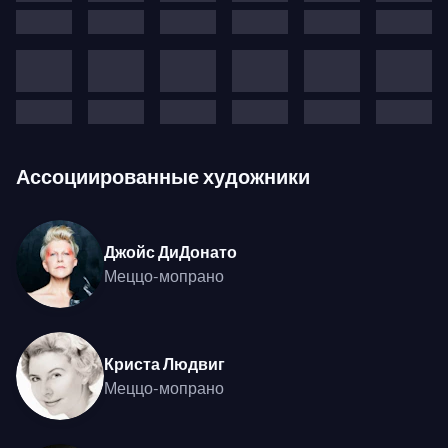
Джанет Бейкер и многие другие)!
Ассоциированные художники
Джойс ДиДонато
Меццо-мопрано
Криста Людвиг
Меццо-мопрано