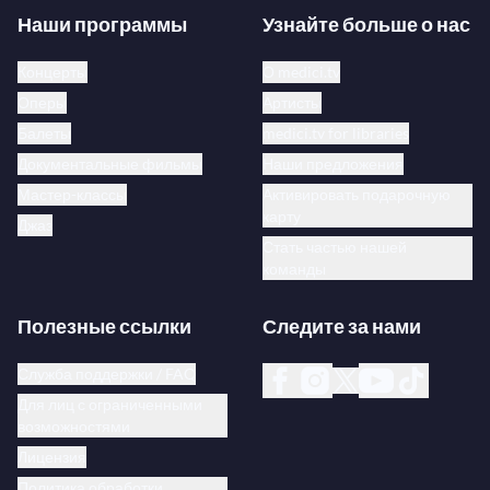
Наши программы
Узнайте больше о нас
Концерты
О medici.tv
Оперы
Артисты
Балеты
medici.tv for libraries
Документальные фильмы
Наши предложения
Мастер-классы
Активировать подарочную
карту
Джаз
Стать частью нашей
команды
Полезные ссылки
Следите за нами
Служба поддержки / FAQ
Для лиц с ограниченными
возможностями
Лицензия
Политика обработки