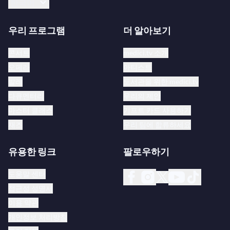
한국어
우리 프로그램
더 알아보기
콘서트
medici.tv 소개
오페라
아티스트
발레
도서관을 위한 medici.tv
다큐멘터리
우리의 제안
마스터 클래스
기프트 카드 사용하기
재즈
우리 팀에 합류하세요
유용한 링크
팔로우하기
도움말 센터
접근성 성명서
이용 약관
개인정보 처리방침