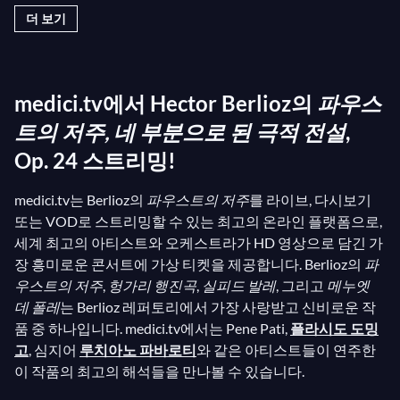
시대의 모든 모호함을 담고 있는 듯합니다. 괴테의
파
더 보기
우스트
를 프랑스어로 번역한 제라르 드 네르발의 작품
에서 영감을 받은 베를리오즈는 파우스트의 유혹이라
는 전형적인 이야기를 ‘극적인 전설’이라 부르며 승화
medici.tv에서 Hector Berlioz의
파우스
시켰습니다. 종종 오페라로, 때로는 콘서트 형식으로
공연되는 이 베를리오즈의 작품은 혼재된 반응을 불러
트의 저주, 네 부분으로 된 극적 전설
,
일으켰습니다. 초연은 완전한 실패였고, 작곡가의 파
Op. 24 스트리밍!
멸을 초래했지만, 프랑스 작가 발자크의 조언에 따라
medici.tv는 Berlioz의
파우스트의 저주
를 라이브, 다시보기
베를리오즈는 이 오페라를 해외에서 연출했고 즉각적
또는 VOD로 스트리밍할 수 있는 최고의 온라인 플랫폼으로,
인 성공을 거두었습니다! 작품의 마지막 부분은 작곡
세계 최고의 아티스트와 오케스트라가 HD 영상으로 담긴 가
가의 전기를 반영하는 듯하며, 관객들에게 파우스트,
장 흥미로운 콘서트에 가상 티켓을 제공합니다. Berlioz의
파
메피스토펠레스, 마르그리트를 그들의 모험에 초대합
우스트의 저주
,
헝가리 행진곡
,
실피드 발레
, 그리고
메누엣
니다: “희망을 잃지 말고/행복에 미소 지어라!/와라, 마
데 폴레
는 Berlioz 레퍼토리에서 가장 사랑받고 신비로운 작
르그리트!/와라! 와라! 와라!” (“Conserve
품 중 하나입니다. medici.tv에서는 Pene Pati,
플라시도 도밍
고
, 심지어
루치아노 파바로티
와 같은 아티스트들이 연주한
l'espérance/Et souris au bonheur!/Viens,
이 작품의 최고의 해석들을 만나볼 수 있습니다.
Margarita!/Viens! Viens! Viens!”).