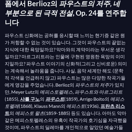
폼에서 Berlioz의
파우스트의 저주, 네
부분으로 된 극적 전설
, Op. 24를 연주합
니다
파우스트 신화에는 공허를 응시할 때 느끼는 현기증 같은 뭔
가 저항할 수 없는 것이 있습니다. 그것이 파우스트의 끝없는
지식에 대한 욕망일까요? 악마와의 계약이라는 무서운 생각
일까요? 마르그리트라는 인물에 구현된 영원한 욕망의 이미
지일까요? 파우스트 이야기의 신화적(그리고 신비로운) 의미
는 계속해서 놀라움을 줍니다. 사실, 음악 세계만 해도 (문학
적 각색을 언급하지 않고) 파우스트는 많은 다양한 작곡가들
에게 영감을 주었습니다. Berlioz의
파우스트의 저주
가 있지
만, Meyer Lutz의
메피스토펠레스, 파우스트와 마르그리트
(1855),
샤를 구노
의
파우스트
(1859), Arrigo Boito의
메피스
토펠레
(1868), Klauss Mann의
메피스토
(1936),
프란츠 리스
트
의
메피스토 왈츠
(1859-1885) 등도 있습니다. 아마도 악마
같은 메피스토펠레스의 유혹이 작곡가의 호기심을 자극했을
것이며, 파우스트의 딜레마를 개인적으로 알았던 예술가들