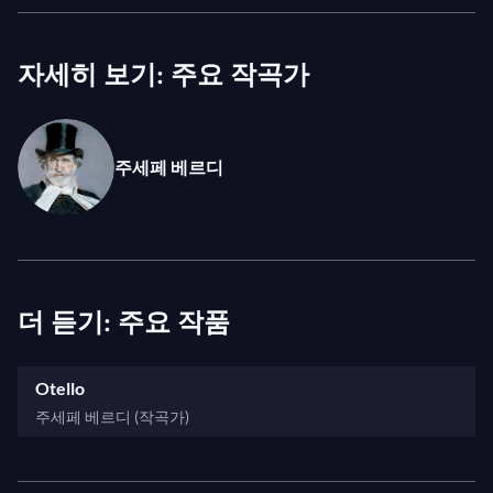
III: "Quell' innocente un fremito"
개되었지만, 베르디는 악명 높은 손수건과 이아고의
III: "Fuggite!"
다층적인 심리 묘사를 포함하여 원작에 더 가깝게 다
자세히 보기: 주요 작곡가
IV: "Era più calmo?"
가갔다. 바르셀로나 그란 테아트르 델 리세우에서 선
IV: "Mia madre aveva una povera
보인 이 무대는 불꽃과 열정으로 가득 차 있으며, 놀라
ancella"
운 무대 디자인과 윌리 데커 프로덕션에 걸맞은 연기
주세페 베르디
IV: "Piangea cantando nell'erma
력을 자랑한다...
landa..."
IV: "Ave Maria, piena di grazia"
IV: "Chi e là?"
IV: "Diceste questa sera le vostre
더 듣기: 주요 작품
preci?"
IV: "Aprite! Aprite!"
Otello
IV: "Niun mi tema"
주세페 베르디 (작곡가)