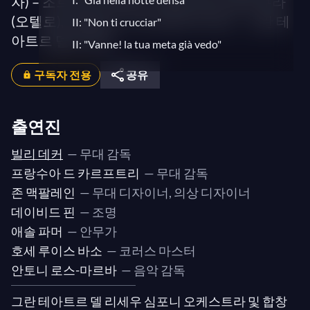
자) – 조르지오 주세피니 (로도비코), 호세 쿠라
(오텔로), 비토리오 그리고로 (카시오) – 그란 테
II: "Non ti crucciar"
아트르 델 리세우
II: "Vanne! la tua meta già vedo"
II: "Credo in un Dio crudel"
구독자 전용
공유
II: "Ciò m'accora"
II: "Dove guardi splendono"
출연진
II: "D'un uom che geme sotto il tuo
disdegno"
빌리 데커
— 무대 감독
II: "Se inconscia, contro te, sposo, ho
프랑수아 드 카르프트리
— 무대 감독
peccato"
존 맥팔레인
— 무대 디자이너, 의상 디자이너
II: "Desdemona rea!"
데이비드 핀
— 조명
애솔 파머
— 안무가
II: "Tu?! Indietro! fuggi!"
호세 루이스 바소
— 코러스 마스터
II: "Ora e per sempre addio"
안토니 로스-마르바
— 음악 감독
II: "Pace, signor"
II: "Era la notte, Cassio dormia"
그란 테아트르 델 리세우 심포니 오케스트라 및 합창