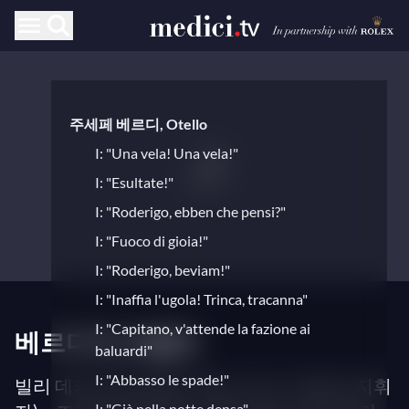
주세페 베르디, Otello
I: "Una vela! Una vela!"
I: "Esultate!"
I: "Roderigo, ebben che pensi?"
I: "Fuoco di gioia!"
I: "Roderigo, beviam!"
I: "Inaffia l'ugola! Trinca, tracanna"
I: "Capitano, v'attende la fazione ai
베르디의 오텔로
baluardi"
I: "Abbasso le spade!"
빌리 데커 (무대 감독), 안토니 로스-마르바 (지휘
I: "Già nella notte densa"