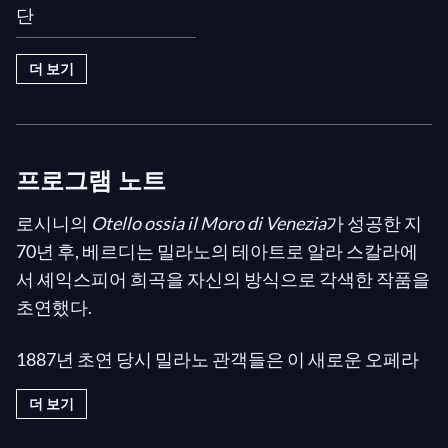
단
II: "Oh! mostruosa colpa!"
II: "Si, pel ciel marmoreo giuro!"
더 보기
III: "La vedetta del porto"
III: "Continua"
III: "Dio ti giocondi, o sposo"
프로그램 노트
III: "Esterrefatta fisso"
III: "Dio! mi potevi scagliar"
로시니의
Otello ossia il Moro di Venezia
가 성공한 지
III: "Vieni; l'aula è deserta"
70년 후, 베르디는 밀라노의 테아트로 알라 스칼라에
III: "...e intanto, giacchè non si stanca
서 셰익스피어 희곡을 자신의 방식으로 각색한 작품을
mai"
초연했다.
III: "Quest'è il segnale"
1887년 초연 당시 밀라노 관객들은 이 새로운 오페라
III: "Il Doge ed il Senato salutano"
를 열광적으로 환영했으며, 그 결과 로시니의
Otello
는
III: "Messeri! Il Doge"
더 보기
베르디의 작품에 밀려 상대적으로 잊혀지게 되었다.
III: " A terra!...si...nel livido fango"
로시니의 작품은 셰익스피어 원작과 상당히 다르게 전