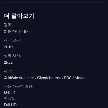
II: "Mille torbidi pensieri"
II: "Dunque quello sei tu"
더 알아보기
II: "Ah, pietà, signori miei!"
감독:
II: "Ferma, perfido, ferma!"
피터 마니우라
II: "In quali eccessi"
제작 날짜:
II: "Mi tradì quell'alma ingrata"
2010
II: "Ah, ah, ah, questa è buona"
상영 시간:
II: "O statua gentilissima"
2h52
II: "Calmatevi, idol mio!"
제작:
II: "Crudele? Ah no mio bene"
© Idéale Audience / Glyndebourne / BBC / Mezzo
II: "Non mi dir, bell'idol mio"
사용 가능한 버전:
II: "Ah si segua il suo passo"
EN, FR
해상도:
II: "Già la mensa è preparata"
Full HD
II: "L'ultima prova dell'amor mio"