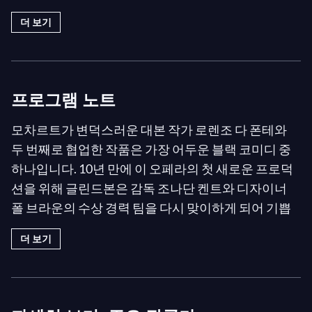
I: "Don Ottavio, son morta!"
더 보기
I: "Or sai chi l'onore"
I: "Come mai creder deggio"
I: "Dalla sua pace"
프로그램 노트
I: "Io deggio ad ogni patto"
I: "Finch'han dal vino"
모차르트가 변덕스러운 대본 작가 로렌조 다 폰테와
두 번째로 협업한 작품은 가장 어두운 블랙 코미디 중
I: "Masetto, senti un po'"
하나입니다. 10년 만에 이 오페라의 첫 새로운 프로덕
I: "Batti, batti, o bel masetto"
션을 위해 글린드본은 감독 조나단 켄트와 디자이너
I: "Guarda un po'"
폴 브라운의 수상 경력 팀을 다시 맞이하게 되어 기쁩
I: "Presto, presto, pria ch'ei venga"
니다. 음악은 페스티벌 음악 감독 블라디미르 유로프
더 보기
I: "Tra quest'abori celata"
스키가 지휘합니다.
I: "Bisogna aver coraggio"
제목 역할에는 1986년 글린드본 합창단원으로 처음
I: "Protegga il giusto cielo..."
등장한 위대한 베이스-바리톤 제럴드 핀리를 다시 맞
I: "Riposate, vezzose ragazze"