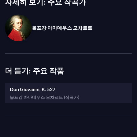
자세히 보기: 주요 작곡가
이합니다. 그는 이후 뉴욕, 런던, 파리, 비엔나, 로마, 부
I: "Venite pur avanti"
다페스트, 프라하에서 전 세계적으로 찬사를 받은
돈
I: "Ecco il birbo che t'ha offesa!"
조반니
를 노래했습니다.
I: "Trema, trema o scellerato!"
볼프강 아마데우스 모차르트
II: "Eh via, buffone, non me seccar!"
핀리는 2006년 페스티벌
코지 판 투테
에서 구글리에
모 역을 맡았던 루카 피사로니가 레포렐로 역으로, 조
II: "Leporello! ...Signore?"
나단 켄트의 2006년 연출
더 턴 오브 더 스크루
에서 가
II: "Ah taci, ingiusto core!"
버넌스 역을 맡았던 케이트 로열이 도나 엘비라 역으
II: "Amico, che ti par?"
더 듣기: 주요 작품
로, 그리고 젊은 러시아 소프라노 안나 사무일이 영국
II: "Deh vieni alla finestra"
오페라 데뷔로 도나 안나 역으로 합류합니다.
II: "V'è gente alla finestra"
Don Giovanni, K. 527
II: "Metà di voi qua vadano"
사진: © Bill Cooper
볼프강 아마데우스 모차르트 (작곡가)
II: "Zitto, lascia che i senta"
II: "Vedrai, carino"
II: "Di molte faci il lume"
II: "Sola, sola in buio loco"