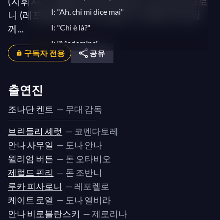
(지휘자) – 제럴드 핀리 (돈 조반니), 루카 피사로
I: "Ah, chi mi dice mai"
니 (레포렐로), 케이트 로열 (도나 엘비라)와 함
께...
I: "Chi è là?"
I: "Madamina"
구독자 전용
공유
I: "In questa forma"
I: "Giovinette che fate all'amore"
출연진
I: "Manco male è partita"
I: "Ho capito, signor sì!"
조나단 켄트
— 무대 감독
I: "Alfin siam liberati"
브린들리 셰럿
— 코멘다토레
I: "Là ci darem la mano"
안나 사무일
— 도나 안나
I: "Fermati, scellerato!"
윌리엄 버든
— 돈 오타비오
I: "Ah! fuggi il traditor!"
제럴드 핀리
— 돈 조반니
I: "Mi par ch'oggi il demonio"
루카 피사로니
— 레포렐로
케이트 로열
— 도나 엘비라
I: "Non ti fidar, o misera"
안나 비로블란스키
— 제로리나
I: "Povera sventurata!"