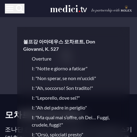
볼프강 아마데우스 모차르트, Don
Giovanni, K. 527
Overture
I: "Notte e giorno a faticar"
I: "Non sperar, se non m'uccidi"
I: "Ah, soccorso! Son tradito!"
I: "Leporello, dove sei?"
I: "Ah del padre in periglio"
모차르트의 돈 조반니
I: "Ma qual mai s’offre, oh Dei… Fuggi,
crudele, fuggi!"
조나단 켄트 (무대 감독), 블라디미르 유로프스키
I: "Orsù, spicciati presto"