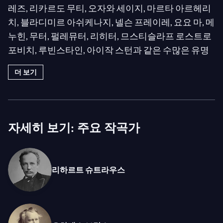
레즈, 리카르도 무티, 오자와 세이지, 마르타 아르헤리
치, 블라디미르 아쉬케나지, 넬슨 프레이레, 요요 마, 메
누힌, 무터, 펄레뮤터, 리히터, 므스티슬라프 로스트로
포비치, 루빈스타인, 아이작 스턴과 같은 수많은 유명
지휘자 및 예술가들과 협력해 왔습니다. 도라티의 지
더 보기
휘 아래 피아니스트 폴 바두라-스코다가 합류하여, 이
들은 매우 낭만적인 이번 콘서트 프로그램에서도 같은
맥락을 이어가고 있습니다.
자세히 보기: 주요 작곡가
“하나는 울고 다른 하나는 웃는다”라고 작곡가는 그의
두 유명한 관현악 서곡에 대해 설명했습니다. 일종의
환상곡인
아카데믹 서곡
과 비교할 때, 이번 프로그램
리하르트 슈트라우스
에서 연주되는
비극적 서곡
은 작곡가의 더 깊은 예술
적 탐구와 소나타 형식 구조에 대한 더 큰 준수를 반영
하고 있습니다. 프로그램의 후반부는 브람스와 긴밀한
교류를 하던 시기에 작곡된 슈트라우스의
불레스케
에