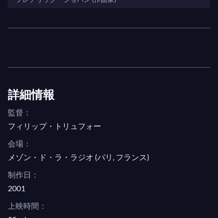
れた演奏で、ケンプフは1828年9月、死の2ヶ月前
に作曲家が書いた
ソナタ第22番イ長調 D664
の第一
楽章の内面性と深みをすべて表現しています。
シューマンの言語はケンプフのために発明されたか
のようであり、作曲家と直接つながる
シャーマン
の
ようです。この姿勢は、彼がしばしば連弾を共にし
詳細情報
た指揮者フルトヴェングラーと共有するものであ
り、演奏する音楽家への崇拝と、強調された個性に
監督：
基づく即興性を融合させています。彼の演奏スタイ
フィリップ・トリュフォー
ルは完全に即興的で、1961年の
アラベスク
や1963
会場：
年のベザンスン音楽祭で演奏した
ダヴィッド同盟舞
メゾン・ド・ラ・ラジオ (パリ, フランス)
曲集
のように、空気のように軽やかで、まるで夢の
制作日：
中に消えていくかのようです。幻想的なビジョン、
2001
純粋な形の音楽です。
上映時間：
全盛期の芸術家の後には、ワルシャワ・ショパンコ