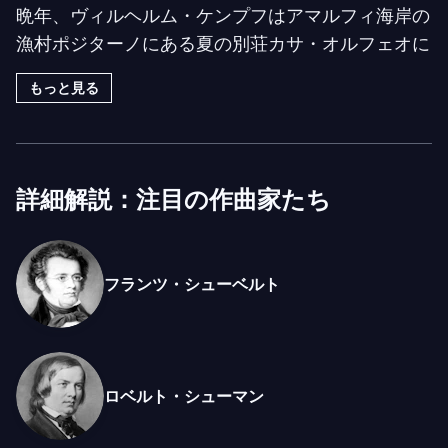
晩年、ヴィルヘルム・ケンプフはアマルフィ海岸の
18. Nicht schnell
漁村ポジターノにある夏の別荘カサ・オルフェオに
フレデリック・ショパン, 24 Preludes,
隠居し、1991年5月23日、95歳で風に揺れるろうそ
Op. 28
もっと見る
くのように息を引き取りました。これは5月9日に亡
No. 8 in F-sharp minor
くなったルドルフ・ゼルキンの二週間後、6月9日に
No. 6 in B minor
亡くなったクラウディオ・アラウの二週間前のこと
でした。20世紀をその独特の天才で照らしたこの三
No. 24 in D minor
詳細解説：注目の作曲家たち
人の伝説的ピアニストは、共にピアニストの殿堂へ
旅立とうとしたかのように思えます。
フランツ・シューベルト
ヴィルヘルム・ケンプフは神童でした。1895年11
月25日、ユーテルボルクでオルガン奏者の息子とし
て生まれた彼にとって、10歳でヤン・ゼバスティア
ン・バッハの
平均律クラヴィーア曲集
の48の前奏曲
ロベルト・シューマン
とフーガを暗譜し、任意の調に移調して演奏するこ
とはごく自然なことのようでした。9歳でベルリン