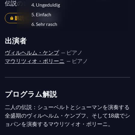
伝説のピアニストたち
4. Ungeduldig
5. Einfach
購読者
共有
6. Sehr rasch
7. Nicht schnell
出演者
8. Frisch
ヴィルヘルム・ケンプ
— ピアノ
9. Lebhaft
マウリツィオ・ポリーニ
— ピアノ
10. Balladenmässig. Sehr rasch
11. Einfach
12. Mit Humor
13. Wild und lustig
プログラム解説
14. Zart und singend
二人の伝説：シューベルトとシューマンを演奏する
15. Frisch
全盛期のヴィルヘルム・ケンプフ、そして18歳でシ
16. Mit gutem Humor
ョパンを演奏するマウリツィオ・ポリーニ。
17. Wie aus der Ferne