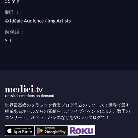
55 min
ンクールで第1位を獲得した18歳の非常に若いマウ
制作：
リツィオ・ポリーニが登場します。彼は輝かしいキ
© Idéale Audience / Img Artists
ャリアを歩み始める代わりに、ミケランジェリと共
解像度：
に研鑽を積みます。しかし、1960年の勝利の翌
SD
日、ベルナール・ガヴォティとマグダ・タリアフェ
ッロに招かれ、カメラの前でフレデリック・ショパ
ンの3つの前奏曲を演奏します。驚異的な技巧を超
えて、すでにリリシズムと楽譜への厳密な尊重を見
事に融合させる複雑な個性の存在が感じられます。
世界最高峰のクラシック音楽プログラムのリソース：世界で最も
権威あるホールからの素晴らしいライブイベントに加え、数千の
コンサート、オペラ、バレエなどをVODカタログで！