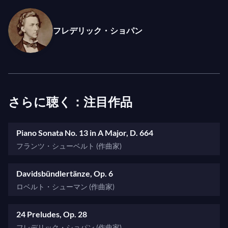
音楽大学に入学し、ハインリヒ・バルトにピアノを
師事しましたが、作曲や後には哲学や音楽史のレッ
フレデリック・ショパン
スンも受けました。1918年、アーサー・ニキシュ
によりベルリン・フィルハーモニー管弦楽団と共に
ベートーヴェンの
ピアノ協奏曲第4番ト長調
を演奏
する機会を得ます。ベートーヴェンは彼の生涯を通
じての伴侶となりました。彼はベートーヴェンの全
さらに聴く：注目作品
ソナタを3度録音し、コンサートでも演奏し、
5つの
協奏曲
も演奏しました。そして毎年夏にはポジター
Piano Sonata No. 13 in A Major, D. 664
ノでベートーヴェンを基にした解釈のレッスンを行
フランツ・シューベルト (作曲家)
いました。
Davidsbündlertänze, Op. 6
バッハとベートーヴェンはケンプフが「自分の家」
ロベルト・シューマン (作曲家)
を築くための柱であり、シューベルトとシューマン
は彼のレパートリーの自然な延長線上にあります。
24 Preludes, Op. 28
シューベルトについては、1968年にパリで撮影さ
フレデリック・ショパン (作曲家)