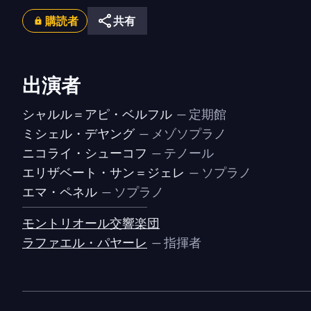
購読者
共有
出演者
シャルル＝アピ・ベルフル
— 定期館
ミシェル・デヤング
— メゾソプラノ
ニコライ・シューコフ
— テノール
エリザベート・サン＝ジェレ
— ソプラノ
エマ・ペネル
— ソプラノ
モントリオール交響楽団
ラファエル・パヤーレ
— 指揮者