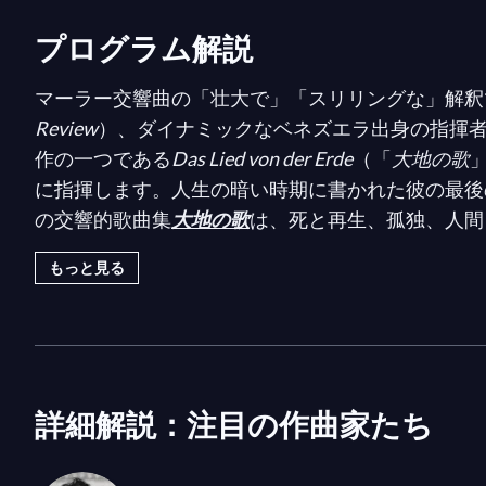
プログラム解説
マーラー交響曲の「壮大で」「スリリングな」解釈
Review
）、ダイナミックなベネズエラ出身の指揮
作の一つである
Das Lied von der Erde
（「
大地の歌
に指揮します。人生の暗い時期に書かれた彼の最後
の交響的歌曲集
大地の歌
は、死と再生、孤独、人間
ています。古典中国詩を基にしたテキストは、複数
もっと見る
ル・デヤングと高く評価されているテノール、ニコ
プログラムの前半はカナダの才能と文化を称え、カ
アン・カッソンによる二つの感動的な新作世界初演
シェル・シリボイとナターシャ・カナペ＝フォンテ
詳細解説：注目の作曲家たち
けられています。モントリオール交響楽団の委嘱作
ス・セント＝ジェレおよびエマ・ペネルによって演