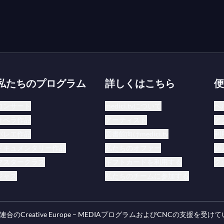
私たちのプログラム
詳しくはこちら
便
コンサート
medici.tvについて
ヘ
オペラ作品
アーティスト
ア
バレエ作品
図書館向けmedici.tv
利
ドキュメンタリー作品
私たちのオファー
個
マスタークラス
ギフトカードを利用する
ク
ジャズ
私たちのチームに参加する
合のCreative Europe – MEDIAプログラムおよびCNCの支援を受け