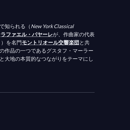
で知られる（
New York Classical
者
ラファエル・パヤーレ
が、作曲家の代表
」）を名門
モントリオール交響楽団
と共
の作品の一つであるグスタフ・マーラー
と大地の本質的なつながりをテーマにし
のグラミー賞受賞メゾソプラノ、ミシェ
ライ・シュコフによって演奏されます。
ナダの作曲家アナ・ソコロヴィッチとイ
をフィーチャーしています。これらはミ
ーヌによる先住民言語のリブレットが付
品であり、先住民ソプラノのエリザベ
奏される
You can die properly now
は、カ