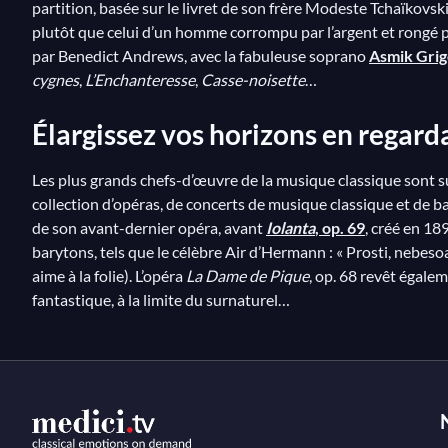
partition, basée sur le livret de son frère Modeste Tchaïkovs
plutôt que celui d’un homme corrompu par l’argent et rongé p
par Benedict Andrews, avec la fabuleuse soprano
Asmik Grig
cygnes
,
L’Enchanteresse
,
Casse-noisette
…
Élargissez vos horizons en regar
Les plus grands chefs-d’œuvre de la musique classique sont s
collection d’opéras, de concerts de musique classique et de b
de son avant-dernier opéra, avant
Iolanta
, op. 69
, créé en 18
barytons, tels que le célèbre Air d’Hermann : « Prosti, nebeso
aime à la folie). L’opéra
La Dame de Pique
, op. 68 revêt égale
fantastique, à la limite du surnaturel…