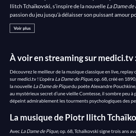
Ilitch Tchaïkovski, s’inspire de la nouvelle
La Dame de 
passion du jeu jusqu'à délaisser son puissant amour po
sur medici.tv !
Voir plus
Côté musique, l’éclatante partition de Tchaïkovski mê
russes. On identifie d’ailleurs dans plusieurs de ces t
immédiat que connut
La Dame de Pique
à sa création,
À voir en streaming sur
medici.tv
percer le mystérieux secret des « trois cartes gagnant
peut se défaire. Autour d’une dernière partie de cartes,
Découvrez le meilleur de la musique classique en live, replay 
ce que notre vie ? Un jeu ! », confiant ainsi son existen
sur medici.tv ! L’opéra
La Dame de Pique
, op. 68, créé en 189
Hermann se donne la mort, dans un dénouement tragiqu
la nouvelle
La Dame de Pique
du poète Alexandre Pouchkine, m
au mystérieux secret d’une vieille Comtesse, il sombre peu à 
dépeint admirablement les tourments psychologiques des per
La musique de Piotr Ilitch Tchaïko
Avec
La Dame de Pique
, op. 68, Tchaïkovski signe trois ans 