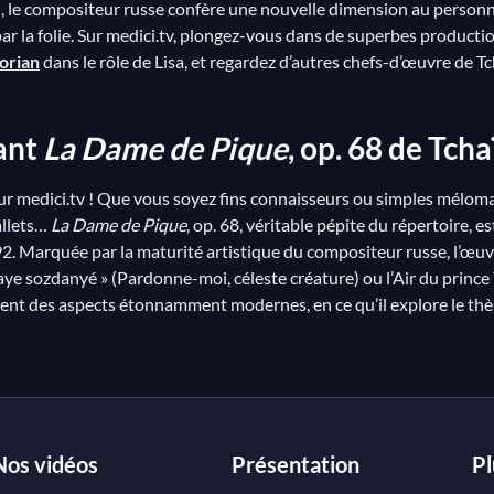
ki, le compositeur russe confère une nouvelle dimension au personn
ar la folie. Sur medici.tv, plongez-vous dans de superbes producti
orian
dans le rôle de Lisa, et regardez d’autres chefs-d’œuvre de T
dant
La Dame de Pique
, op. 68 de Tch
ur medici.tv ! Que vous soyez fins connaisseurs ou simples méloman
allets…
La Dame de Pique
, op. 68, véritable pépite du répertoire, e
92. Marquée par la maturité artistique du compositeur russe, l’œu
aye sozdanyé » (Pardonne-moi, céleste créature) ou l’Air du prince Y
ment des aspects étonnamment modernes, en ce qu’il explore le th
Nos vidéos
Présentation
Pl