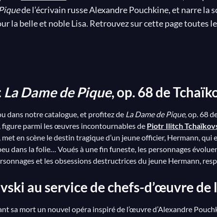
Pique
de l’écrivain russe Alexandre Pouchkine, et narre la
ur la belle et noble Lisa. Retrouvez sur cette page toutes 
le une grande variété de styles musicaux à travers de somp
hèmes les influences de Mozart, Bizet ou Wagner. Si cette in
 la modernité et le caractère fantastique de l’intrigue con
:
La Dame de Pique
, op. 68 de Tchaïk
es » détenues par la Comtesse et grand-mère de Lisa, Herman
 hanté par le fantôme de la vieille femme, il mise toute sa fo
ou dans notre catalogue, et profitez de
La Dame de Pique
, op. 68 d
ce à la chance. C’est finalement la Dame de Pique qui fait so
0, figure parmi les œuvres incontournables de
Piotr Ilitch Tchaïkov
e qui pourrait laisser entendre que rien n’échappe aux lo
et en scène le destin tragique d’un jeune officier, Hermann, qui e
peu dans la folie… Voués à une fin funeste, les personnages évolu
sonnages et les obsessions destructrices du jeune Hermann, res
vski au service de chefs-d’œuvre de l
avant sa mort un nouvel opéra inspiré de l’œuvre d’Alexandre Pouch