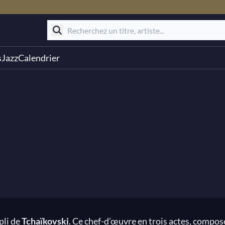
s
Jazz
Calendrier
pli de
Tchaïkovski
. Ce chef-d’œuvre en trois actes, composé