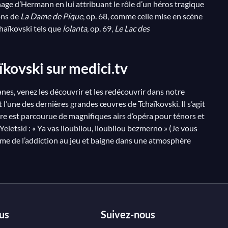
age d’Hermann en lui attribuant le rôle d’un héros tragique
ons de
La Dame de Pique
, op. 68, comme celle mise en scène
chaïkovski tels que
lolanta
, op. 69,
Le Lac des
aïkovski sur
medici.tv
es, venez les découvrir et les redécouvrir dans notre
st l’une des dernières grandes œuvres de Tchaïkovski. Il s’agit
vre est parcourue de magnifiques airs d’opéra pour ténors et
eletski : « Ya vas lioubliou, lioubliou bezmerno » (Je vous
ème de l’addiction au jeu et baigne dans une atmosphère
us
Suivez-nous