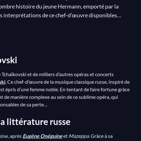
 sombre histoire du jeune Hermann, emporté par la
les interprétations de ce chef-d’œuvre disponibles
tueuses ballades, romances, chœurs et airs populaires
croyable richesse musicale explique en partie le succès
tribuèrent également à son triomphe : déterminé à
ovski
n est pris dans une obsession pour le jeu dont il ne
rtune sur l’As et s’exclame dans sa frénésie : « Qu'est-
e Tchaïkovski et de milliers d’autres opéras et concerts
n apparition en gage de maléfice, et, de désespoir,
ski
. Ce chef-d’œuvre de la musique classique russe, inspiré de
is du hasard…
st épris d’une femme noble. En tentant de faire fortune grâce
ent de manière complexe au sein de ce sublime opéra, qui
ponsables de sa perte…
a littérature russe
kine, après
Eugène Onéguine
et
Mazeppa
. Grâce à sa