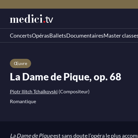
Concerts
Opéras
Ballets
Documentaires
Master classe
Œuvre
La Dame de Pique, op. 68
Piotr Ilitch Tchaïkovski
(Compositeur)
Romantique
La Dame de Pique
est sans doute l’opéra le plus accom