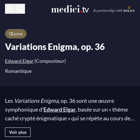
Œuvre
Variations Enigma, op. 36
Edward Elgar
(Compositeur)
Romantique
Les
Variations Enigma
, op. 36 sont une œuvre
symphonique d’
Edward Elgar
, basée sur un « thème
caché crypté énigmatique » qui se répète au cours de
14 variations. Le titre allusif de cette composition fait
Voir plus
référence à un thème présent tout au long de l'œuvre