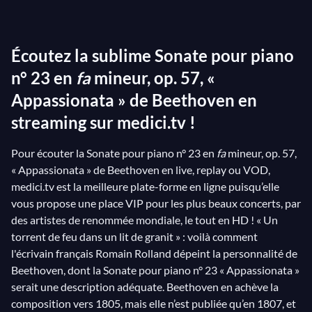
explosives que l’écrivain français Romain Rolland
avait qualifiées de « torrent de feu dans un lit de
Écoutez la sublime Sonate pour piano
granit ». Cette sonate est considérée comme le
meilleur portrait musical de la psychologie de
n° 23 en
fa
mineur, op. 57, «
Beethoven. Sur medici.tv, vous trouverez certaines
Appassionata » de Beethoven en
des plus belles interprétations de ce chef-d’œuvre :
streaming sur medici.tv !
par
Behzod Abduraimov au Verbier Festival 2016
,
par exemple, ou par l’immense spécialiste de
Pour écouter la Sonate pour piano n° 23 en
fa
mineur, op. 57,
« Appassionata » de Beethoven en live, replay ou VOD,
Beethoven Claudio Arrau, qui joue cette sonate dans
medici.tv est la meilleure plate-forme en ligne puisqu’elle
cette superbe vidéo d’archive
.
vous propose une place VIP pour les plus beaux concerts, par
des artistes de renommée mondiale, le tout en HD ! « Un
torrent de feu dans un lit de granit » : voilà comment
l'écrivain français Romain Rolland dépeint la personnalité de
Beethoven, dont la Sonate pour piano n° 23 « Appassionata »
serait une description adéquate. Beethoven en achève la
composition vers 1805, mais elle n’est publiée qu’en 1807, et