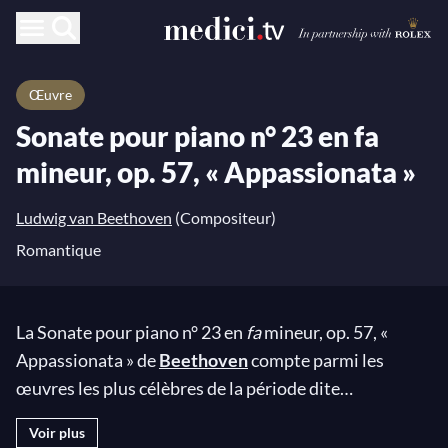
Œuvre
Sonate pour piano n° 23 en fa
mineur, op. 57, « Appassionata »
Ludwig van Beethoven
(Compositeur)
Romantique
La Sonate pour piano n° 23 en
fa
mineur, op. 57, «
Appassionata » de
Beethoven
compte parmi les
œuvres les plus célèbres de la période dite
« Héroïque » du maître allemand. L’œuvre est
Voir plus
constituée de trois mouvements, aux mélodies