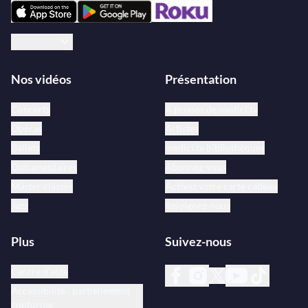
Français
Nos vidéos
Présentation
Concerts
À propos de medici.tv
Opéras
Artistes
Ballets
medici.tv bibliothèques
Documentaires
Abonnez-vous
Master classes
Activez votre carte cadeau
Jazz
Rejoignez-nous
Plus
Suivez-nous
Centre d’aide
Accessibilité : partiellement
conforme