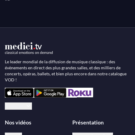
Jean-Sébastien Bach/Bobby McFerrin,
Improvisation a cappella d'après la Partita
pour violon seul n°3 en mi majeur, BWV
1006
Jean-Sébastien Bach/Charles Gounod,
Ave Maria
Le leader mondial de la diffusion de musique classique : des
Jean-Sébastien Bach/Bobby McFerrin,
évènements en direct des plus grandes salles, et des milliers de
Arrangement a cappella du Largo du
concerts, opéras, ballets, et bien plus encore dans notre catalogue
Concerto pour clavecin en fa mineur,
VOD !
BWV 1056
Jean-Sébastien Bach/Matthias Höfs,
Français
Concerto Brandebourgeois n°3 en sol
majeur, BWV 1048 (arrangement pour
ensemble de cuivres)
Nos vidéos
Présentation
3. Allegro