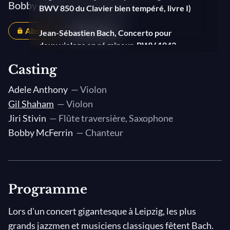
Bobby McFerrin and Guests
BWV 850 du Clavier bien tempéré, livre I)
Abonnés
Partager
Jean-Sébastien Bach, Concerto pour
deux violons en ré mineur, BWV 1043
1. Vivace
Casting
Jean-Sébastien Bach/Enrique Crespo,
Adele Anthony
— Violon
Toccata et fugue en ré mineur, BWV 565
Gil Shaham
— Violon
(arrangement pour ensemble de cuivres)
Jiri Stivin
— Flûte traversière, Saxophone
Bobby McFerrin
— Chanteur
Jean-Sébastien Bach/Bobby McFerrin,
"Air on the G string" d'après la suite pour
orchestre n°3 en ré majeur, BWV 1068
(arrangement vocal)
Programme
Jean-Sébastien Bach/Matthias Höfs,
Concerto pour clavier en ré majeur, BWV
Lors d'un concert gigantesque à Leipzig, les plus
972 d'après Vivaldi op. 3 n°9
grands jazzmen et musiciens classiques fêtent Bach.