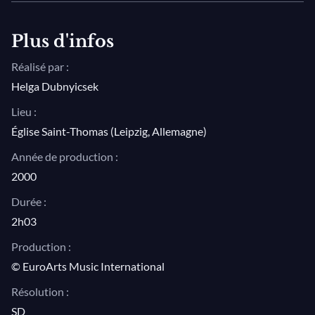
Steps to Bach (d'après "Air on the G
String")
Plus d'infos
Jean-Sébastien Bach, Suite n° 2 pour
Réalisé par :
traverso, cordes et basse continue en si
Helga Dubnyicsek
mineur, BWV 1067
Lieu :
6. Menuet
Église Saint-Thomas (Leipzig, Allemagne)
7. Badinerie
Année de production :
Jean-Sébastien Bach/Jiri Stivin and
2000
Collegium Quodlibet, Bach Medley
Durée :
2h03
Jean-Sébastien Bach/Jiri Stivin and
Collegium Quodlibet, Improvisation
Production :
d'après l'Offrande musicale BWV 1079
© EuroArts Music International
Résolution :
Bobby McFerrin, Improvisation a cappella
SD