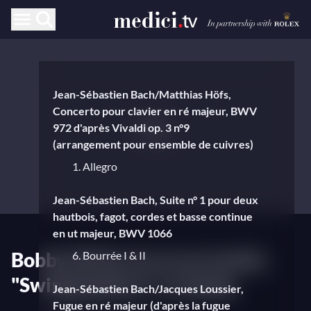
Jean-Sébastien Bach/Matthias Höfs,
Concerto pour clavier en ré majeur, BWV
972 d'après Vivaldi op. 3 n°9
(arrangement pour ensemble de cuivres)
1. Allegro
Jean-Sébastien Bach, Suite n° 1 pour deux
hautbois, fagot, cordes et basse continue
en ut majeur, BWV 1066
Bobby McFerrin et ses invités
6. Bourrée I & II
"Swinging Bach" à Leipzig
Jean-Sébastien Bach/Jacques Loussier,
Fugue en ré majeur (d'après la fugue