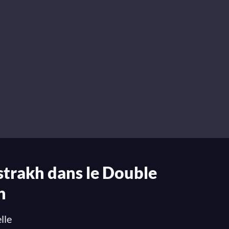
trakh dans le Double
h
lle