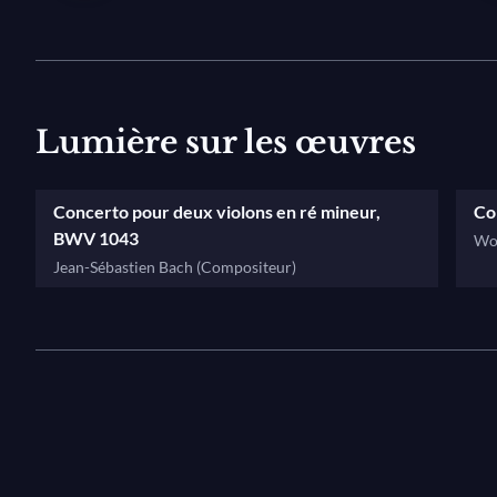
pour témoin.
Brûlant toutes les étapes, Yehudi Menuhin enfant aura 
enfants prodiges ». Pour ce Mozart du violon, la musi
comme une langue maternelle : lorsqu'il répète en 19
Lumière sur les œuvres
final du premier mouvement du
Troisième Concerto
av
tout se règle sur son propre jeu, avec la plus grande fa
Concerto pour deux violons en ré mineur,
Co
baigne le concert qui suit.
BWV 1043
Wo
Jean-Sébastien Bach (Compositeur)
Archives
Concert pour la journée des nations-unies
réalisé p
"Initiation à la musique" réalisé par Claude Ventura