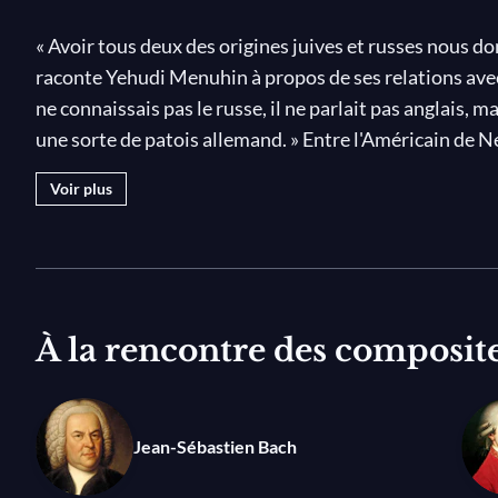
« Avoir tous deux des origines juives et russes nous 
raconte Yehudi Menuhin à propos de ses relations avec
ne connaissais pas le russe, il ne parlait pas anglais,
une sorte de patois allemand. » Entre l'Américain de N
1945 une amitié de trente ans, plus forte que le rideau
Voir plus
invitation du gouvernement soviétique et s'envole pou
pour l'accueillir.
« Depuis ce jour, se souvient Menuhin, et jusqu'à sa m
jouer ensemble : le
Double concerto
de Bach ou la
Sym
À la rencontre des composit
parfois pour moi le
Concerto
de Beethoven, et moi pour
C'était un prince d'homme, le meilleur collègue que j'a
Cette maîtrise phénoménale de l'instrument, cette int
partage en toute amitié, celle qui passe dans les regard
Jean-Sébastien Bach
filmé Salle Pleyel à Paris en 1958, avec l'Orchestre d