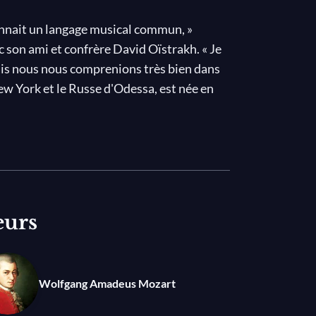
donnait un langage musical commun, »
 son ami et confrère David Oïstrakh. « Je
 mais nous nous comprenions très bien dans
ew York et le Russe d'Odessa, est née en
 de fer. Cette année-là, Menuhin reçoit une
r Moscou. À son arrivée, Oistrakh est là
ort en 1974, nous n'avons jamais cessé de
phonie concertante
de Mozart ; il dirigeait
eurs
 lui celui de Brahms, ou le contraire.
i jamais eu », conclut Menuhin.
égrité musicale d'Oistrakh, Menuhin les
s lors de ce
Double concerto
de Bach,
Wolfgang Amadeus Mozart
e Chambre de la RTF et Pierre Capdevielle