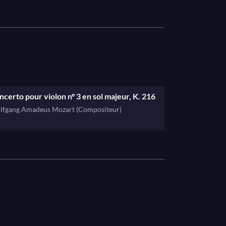
été sans doute « le plus prodige des
que du compositeur autrichien est naturelle
67 devant les caméras de Claude Ventura le
ec l'Orchestre de Chambre de l'ORTF,
cilité. Ce climat de bonheur intelligent
ncerto pour violon n° 3 en sol majeur, K. 216
lfgang Amadeus Mozart (Compositeur)
ar Claude Loursais, INA, 1958.
, INA, 1967.