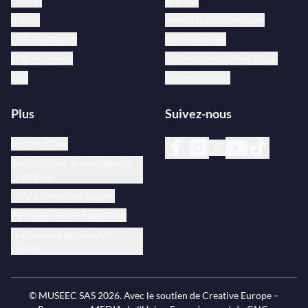
Opéras
Artistes
Ballets
medici.tv bibliothèques
Documentaires
Abonnez-vous
Master classes
Activez votre carte cadeau
Jazz
Rejoignez-nous
Plus
Suivez-nous
Centre d’aide
Accessibilité : partiellement
conforme
CGV et mentions légales
Politique de confidentialité
Politique de gestion des
cookies
© MUSEEC SAS
2026
. Avec le soutien de Creative Europe –