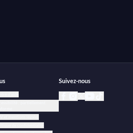
us
Suivez-nous
tre d’aide
essibilité : partiellement
nforme
 et mentions légales
itique de confidentialité