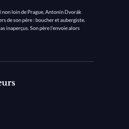
tué non loin de Prague, Antonín Dvorák
ers de son père : boucher et aubergiste.
s inaperçus. Son père l'envoie alors
r de 1857. Musicien à la
Prager Kappelle
,
rales classiques et contemporaines.
 pairs, Dvorák est de son vivant même une
magne, en France, en Angleterre et aux
tal, où il prend la direction du
aisse une œuvre considérable dont le
eurs
ssai de Dvorák dans le style du concerto
pour violoncelle). Composé en 1876 et créé
concerto ne repose pas sur une opposition
strale, mais se déploie selon une