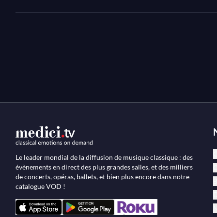
orientation plus symphonique où le piano s'intègre et d
s'y oppose. Bien que peu joué, le concerto fut interpré
lesquels Sviatoslav Richter. C'est ici Igor Ardašev qui
héroïque et Romantique, accompagné par Petr Altrichte
Symphonique de Prague.
C
Le leader mondial de la diffusion de musique classique : des
évènements en direct des plus grandes salles, et des milliers
O
de concerts, opéras, ballets, et bien plus encore dans notre
B
catalogue VOD !
D
M