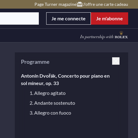
Page Turner magazine
J'offre une carte cadeau
Je me connecte
Je m'abonne
Programme
Antonín Dvořák, Concerto pour piano en
sol mineur, op. 33
1. Allegro agitato
2. Andante sostenuto
3. Allegro con fuoco