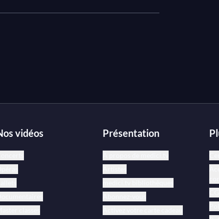
irige l'ensemble orchestral plutôt qu'il ne
té par les plus grands interprètes, parmi
 interprète brillament cette œuvre
r à la direction de l'Orchestre
Nos vidéos
Présentation
Pl
oncerts
À propos de medici.tv
Cen
péras
Artistes
Acc
co
allets
medici.tv bibliothèques
CGV
ocumentaires
Abonnez-vous
Pol
aster classes
Activez votre carte cadeau